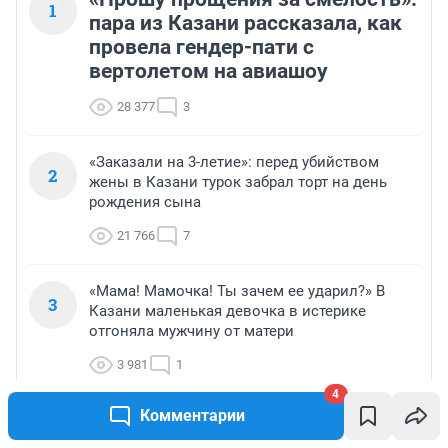
1
пара из Казани рассказала, как
провела гендер-пати с
вертолетом на авиашоу
28 377
3
«Заказали на 3-летие»: перед убийством
2
жены в Казани турок забрал торт на день
рождения сына
21 766
7
«Мама! Мамочка! Ты зачем ее ударил?» В
3
Казани маленькая девочка в истерике
отгоняла мужчину от матери
3 981
1
4
Комментарии
Сколько комнат и миллионов нужно
4
казанцам для счастья? Изучили запросы на