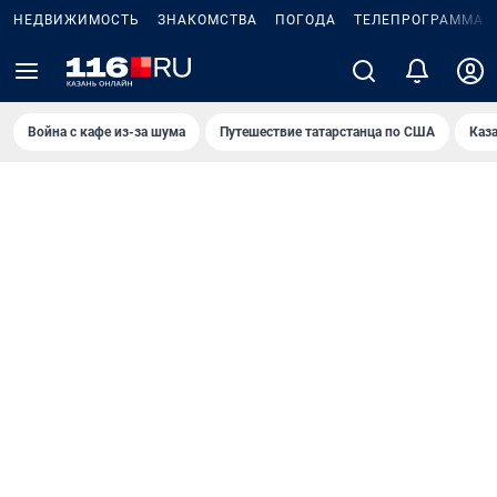
НЕДВИЖИМОСТЬ
ЗНАКОМСТВА
ПОГОДА
ТЕЛЕПРОГРАММА
Война с кафе из-за шума
Путешествие татарстанца по США
Каз