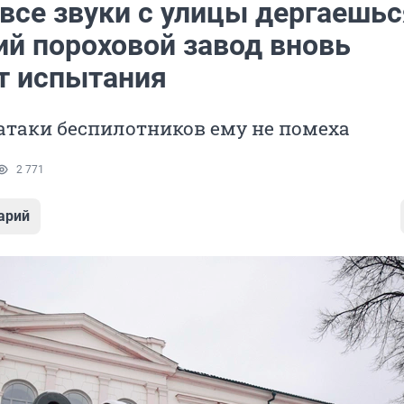
все звуки с улицы дергаешьс
ий пороховой завод вновь
т испытания
атаки беспилотников ему не помеха
2 771
арий