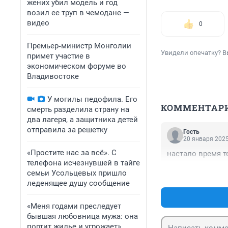
жених убил модель и год
возил ее труп в чемодане —
видео
0
Премьер‑министр Монголии
Увидели опечатку? В
примет участие в
экономическом форуме во
Владивостоке
У могилы педофила. Его
КОММЕНТАР
смерть разделила страну на
два лагеря, а защитника детей
отправила за решетку
Гость
20 января 2025
«Простите нас за всё». С
настало время т
телефона исчезнувшей в тайге
семьи Усольцевых пришло
леденящее душу сообщение
«Меня годами преследует
бывшая любовница мужа: она
портит жилье и угрожает».