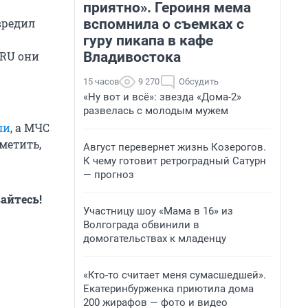
приятно». Героиня мема
вспомнила о съемках с
вредил
гуру пикапа в кафе
Владивостока
.RU они
15 часов
9 270
Обсудить
«Ну вот и всё»: звезда «Дома-2»
развелась с молодым мужем
ли
, а МЧС
метить,
Август перевернет жизнь Козерогов.
К чему готовит ретроградный Сатурн
— прогноз
айтесь!
Участницу шоу «Мама в 16» из
Волгограда обвинили в
домогательствах к младенцу
«Кто-то считает меня сумасшедшей».
Екатеринбурженка приютила дома
200 жирафов — фото и видео