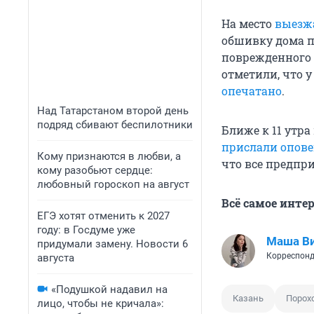
На место
выезж
обшивку дома п
поврежденного
отметили, что 
опечатано
.
Над Татарстаном второй день
подряд сбивают беспилотники
Ближе к 11 утр
прислали опов
Кому признаются в любви, а
что все предпр
кому разобьют сердце:
любовный гороскоп на август
Всё самое инте
ЕГЭ хотят отменить к 2027
году: в Госдуме уже
Маша В
придумали замену. Новости 6
Корреспонд
августа
«Подушкой надавил на
Казань
Порох
лицо, чтобы не кричала»: