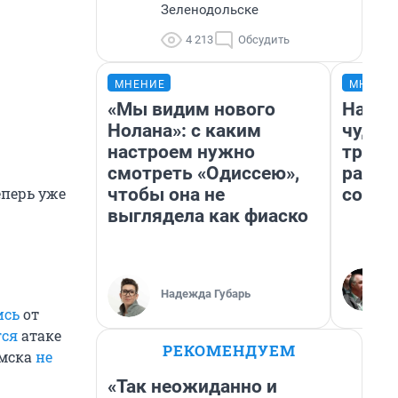
Зеленодольске
4 213
Обсудить
МНЕНИЕ
МНЕНИ
«Мы видим нового
Насле
Нолана»: с каким
чудом
настроем нужно
транс
смотреть «Одиссею»,
разне
чтобы она не
совет
еперь уже
выглядела как фиаско
Надежда Губарь
ись
от
гся
атаке
РЕКОМЕНДУЕМ
амска
не
«Так неожиданно и