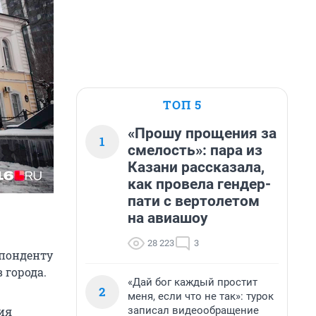
ТОП 5
«Прошу прощения за
1
смелость»: пара из
Казани рассказала,
как провела гендер-
пати с вертолетом
на авиашоу
28 223
3
спонденту
 города.
«Дай бог каждый простит
2
меня, если что не так»: турок
записал видеообращение
ия