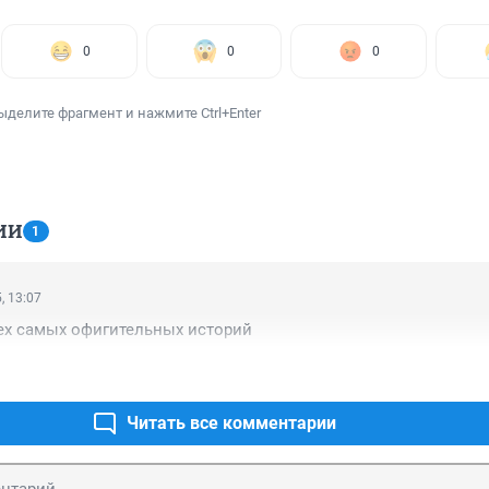
0
0
0
ыделите фрагмент и нажмите Ctrl+Enter
ИИ
1
, 13:07
ех самых офигительных историй
Читать все комментарии