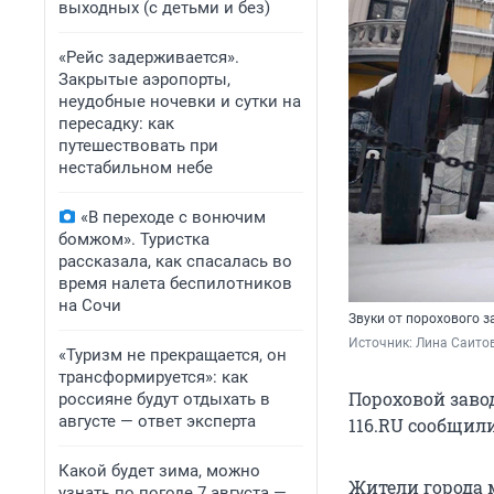
выходных (с детьми и без)
«Рейс задерживается».
Закрытые аэропорты,
неудобные ночевки и сутки на
пересадку: как
путешествовать при
нестабильном небе
«В переходе с вонючим
бомжом». Туристка
рассказала, как спасалась во
время налета беспилотников
на Сочи
Звуки от порохового 
Источник: 
Лина Саитов
«Туризм не прекращается, он
трансформируется»: как
Пороховой заво
россияне будут отдыхать в
августе — ответ эксперта
116.RU сообщил
Какой будет зима, можно
Жители города 
узнать по погоде 7 августа —