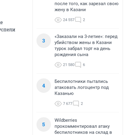
после того, как зарезал свою
жену в Казани
24 557
2
де
успели
«Заказали на 3-летие»: перед
3
убийством жены в Казани
турок забрал торт на день
рождения сына
21 580
6
Беспилотники пытались
4
атаковать логоцентр под
Казанью
7 677
2
Wildberries
5
прокомментировал атаку
беспилотников на склад в