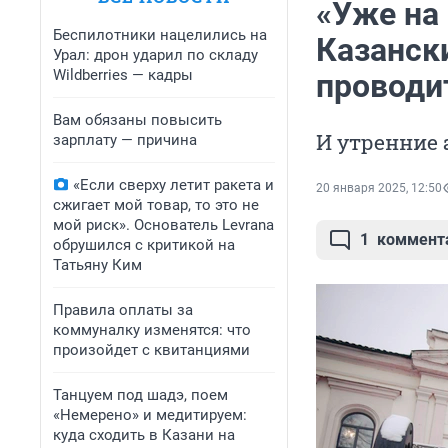
«Уже на 
Беспилотники нацелились на
Казанск
Урал: дрон ударил по складу
Wildberries — кадры
проводи
Вам обязаны повысить
И утренние 
зарплату — причина
«Если сверху летит ракета и
20 января 2025, 12:50
сжигает мой товар, то это не
мой риск». Основатель Levrana
1
коммент
обрушился с критикой на
Татьяну Ким
Правила оплаты за
коммуналку изменятся: что
произойдет с квитанциями
Танцуем под шадэ, поем
«Немерено» и медитируем:
куда сходить в Казани на