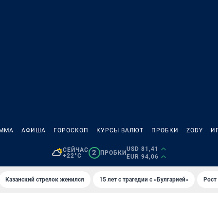
АММА
АФИША
ГОРОСКОП
КУРСЫ ВАЛЮТ
ПРОБКИ
ZODY
И
USD 81,41
СЕЙЧАС
2
ПРОБКИ
+22°C
EUR 94,06
Казанский стрелок женился
15 лет с трагедии с «Булгарией»
Рост 