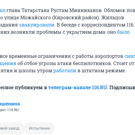
ал
глава Татарстана Рустам Минниханов. Обломок по
о улице Можайского (Кировский район). Жильцов
 здания
эвакуировали
. В беседе с корреспондентом 116
у них возникли проблемы с укрытием дома: оно
было
а все временные ограничения с работы аэропортов
сня
ещения
об отбое угрозы атаки беспилотников. Стоит от
иятия и школы утром
работали
в штатном режиме.
ресное публикуем в
телеграм-канале 116.RU
. Подписыв
ишенина
ент 116.RU
овой завод
Испытание