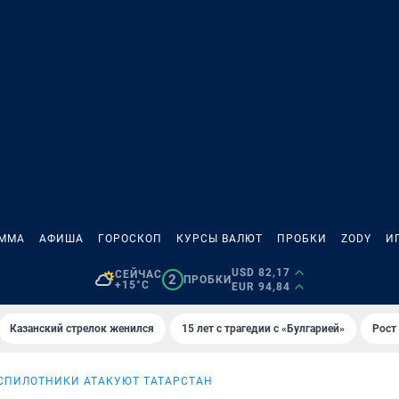
АММА
АФИША
ГОРОСКОП
КУРСЫ ВАЛЮТ
ПРОБКИ
ZODY
И
USD 82,17
СЕЙЧАС
2
ПРОБКИ
+15°C
EUR 94,84
Казанский стрелок женился
15 лет с трагедии с «Булгарией»
Рост 
СПИЛОТНИКИ АТАКУЮТ ТАТАРСТАН