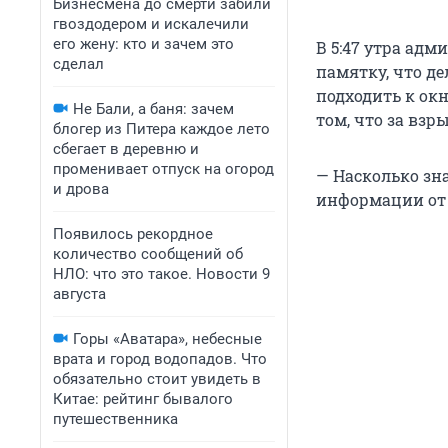
Бизнесмена до смерти забили
гвоздодером и искалечили
его жену: кто и зачем это
В 5:47 утра ад
сделал
памятку, что де
подходить к ок
Не Бали, а баня: зачем
том, что за вз
блогер из Питера каждое лето
сбегает в деревню и
променивает отпуск на огород
— Насколько зна
и дрова
информации от 
Появилось рекордное
количество сообщений об
НЛО: что это такое. Новости 9
августа
Горы «Аватара», небесные
врата и город водопадов. Что
обязательно стоит увидеть в
Китае: рейтинг бывалого
путешественника