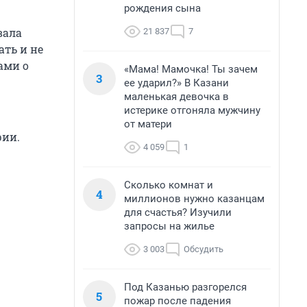
рождения сына
вала
21 837
7
ать и не
ами о
«Мама! Мамочка! Ты зачем
3
ее ударил?» В Казани
маленькая девочка в
истерике отгоняла мужчину
от матери
рии.
4 059
1
Сколько комнат и
4
миллионов нужно казанцам
для счастья? Изучили
запросы на жилье
3 003
Обсудить
Под Казанью разгорелся
5
пожар после падения