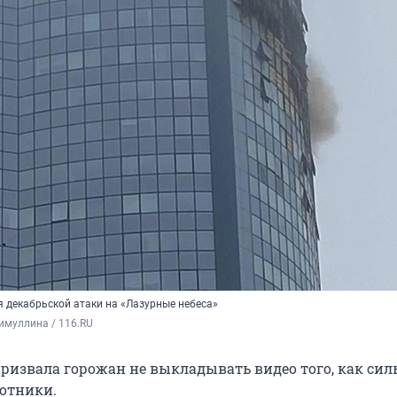
я декабрьской атаки на «Лазурные небеса»
имуллина / 116.RU
ризвала горожан не выкладывать видео того, как си
отники.