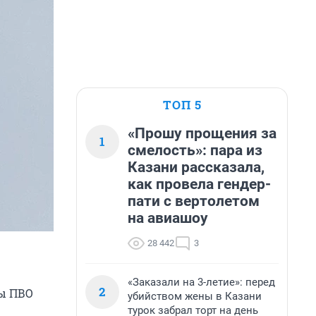
ТОП 5
«Прошу прощения за
1
смелость»: пара из
Казани рассказала,
как провела гендер-
пати с вертолетом
на авиашоу
28 442
3
«Заказали на 3-летие»: перед
2
лы ПВО
убийством жены в Казани
турок забрал торт на день