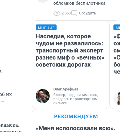
обломков беспилотника
2 653
Обсудить
МНЕНИЕ
МНЕНИ
Наследие, которое
«Фина
чудом не развалилось:
ожида
транспортный эксперт
смотр
разнес миф о «вечных»
«Стар
советских дорогах
больш
.
честн
Олег Арефьев
об их
Блогер, предприниматель,
владелец в транспортном
 —
бизнесе
РЕКОМЕНДУЕМ
камска.
«Меня исполосовали всю».
некоторых