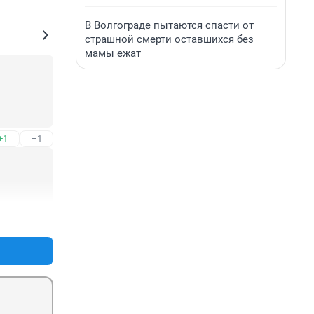
В Волгограде пытаются спасти от
страшной смерти оставшихся без
мамы ежат
+1
–1
+1
–1