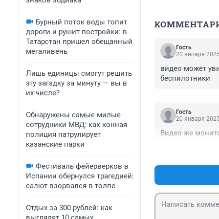
знаков зодиака
Бурный поток воды топит
КОММЕНТАР
дороги и рушит постройки: в
Татарстан пришел обещанный
Гость
мегаливень
20 января 2025
видео может уви
Лишь единицы смогут решить
беспилотники
эту загадку за минуту — вы в
их числе?
Гость
Обнаружены самые милые
20 января 2025
сотрудники МВД: как конная
Видео же монит
полиция патрулирует
казанские парки
Фестиваль фейерверков в
Испании обернулся трагедией:
салют взорвался в толпе
Отдых за 300 рублей: как
выглядят 10 самых