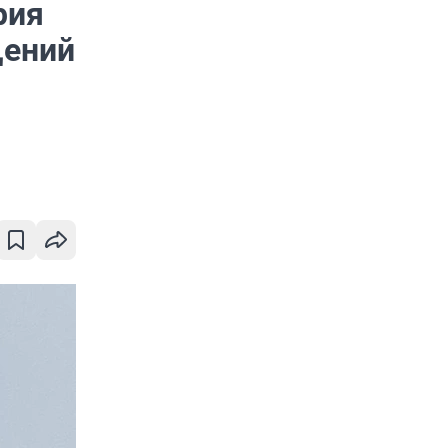
рия
щений