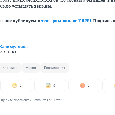
 было услышать взрывы.
ресное публикуем в
телеграм-канале 116.RU
. Подписыв
 Калимуллина
ент 116.RU
спилотника
Мэрия
Беспилотник
0
0
0
ыделите фрагмент и нажмите Ctrl+Enter