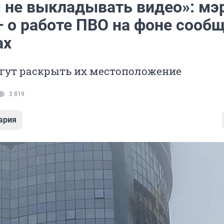
 не выкладывать видео»: мэ
— о работе ПВО на фоне сооб
ах
огут раскрыть их местоположение
3 819
ария