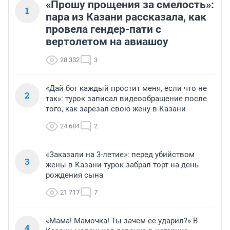
«Прошу прощения за смелость»:
1
пара из Казани рассказала, как
провела гендер-пати с
вертолетом на авиашоу
28 332
3
«Дай бог каждый простит меня, если что не
2
так»: турок записал видеообращение после
того, как зарезал свою жену в Казани
24 684
2
«Заказали на 3-летие»: перед убийством
3
жены в Казани турок забрал торт на день
рождения сына
21 717
7
«Мама! Мамочка! Ты зачем ее ударил?» В
4