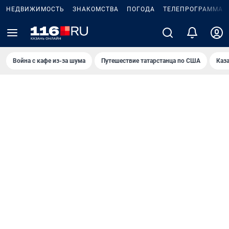
НЕДВИЖИМОСТЬ
ЗНАКОМСТВА
ПОГОДА
ТЕЛЕПРОГРАММА
Война с кафе из-за шума
Путешествие татарстанца по США
Каз