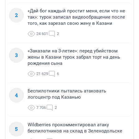
«Дай бог каждый простит меня, если что не
2
так»: турок записал видеообращение после
того, как зарезал свою жену в Казани
24 601
2
«Заказали на 3-летие»: перед убийством
3
жены в Казани турок забрал торт на день
рождения сына
21 629
6
Беспилотники пытались атаковать
4
логоцентр под Казанью
7 706
2
Wildberries прокомментировал атаку
5
беспилотников на склад в Зеленодольске