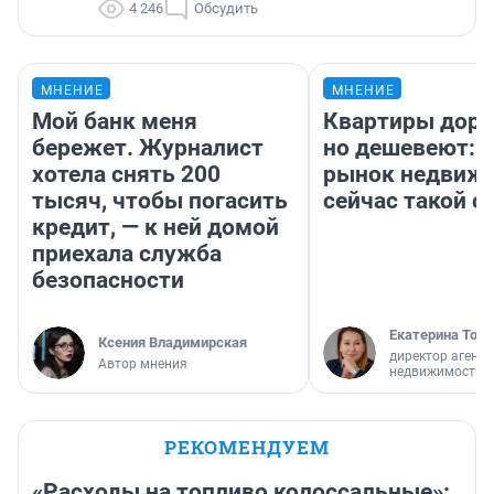
4 246
Обсудить
МНЕНИЕ
МНЕНИЕ
Мой банк меня
Квартиры дор
бережет. Журналист
но дешевеют: 
хотела снять 200
рынок недвиж
тысяч, чтобы погасить
сейчас такой 
кредит, — к ней домой
приехала служба
безопасности
Екатерина Торо
Ксения Владимирская
директор агентс
Автор мнения
недвижимости
РЕКОМЕНДУЕМ
«Расходы на топливо колоссальные»: