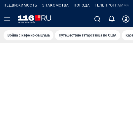
НЕДВИЖИМОСТЬ
ЗНАКОМСТВА
ПОГОДА
ТЕЛЕПРОГРАММА
Война с кафе из-за шума
Путешествие татарстанца по США
Каз