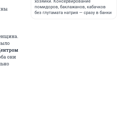
хозяйки. Консервирование
помидоров, баклажанов, кабачков
ины
без глутамата натрия — сразу в банки
енщина.
было
Центром
оба они
льно