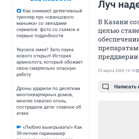
Луч на
Как снимают детективный
триллер про «свинцового
В Казани с
маньяка» со звездами
целью стане
сериалов: фото со съемок и
первые подробности
обеспечени
препаратами
Укусила змея? Зато паука
преддверии 
нового открыл! История
арахнолога, который обожает
свою смертельно опасную
25 марта 2009, 16:10
работу
Написать
Дроны ударили по десяткам
многоквартирных домов,
многие охватил огонь,
пострадали дети: главное об
атаке
«Люблю выигрывать!» Как
39-летняя парикмахер