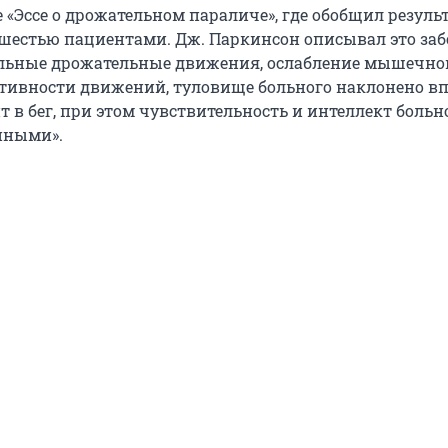
де «Эссе о дрожательном параличе», где обобщил резуль
шестью пациентами. Дж. Паркинсон описывал это за
льные дрожательные движения, ослабление мышечно
тивности движений, туловище больного наклонено вп
т в бег, при этом чувствительность и интеллект больн
нными».