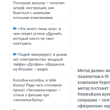
Послушал музыку — получил
штраф: инструкция, как
бороться с шумными
ночными компаниями
«Это всего лишь шоу»: в
чем секрет успеха «Друзей»,
который никто не смог
повторить
Людей эвакуируют, в домах
нет электричества: мощный
тайфун «Долфин» обрушился
на Японию — видео
Метод далеко н
пациентам в 50
Колобок-колобок, я тебя
компания будет
боюсь! Ради чего отложили
метод поставят 
прокат «Человека-паука» —
ближайшее врем
отзыв о фильме про
операция – опят
«человека-булку»
официально зар