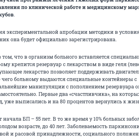
авления по клинической работе и медицинскому мар
кубов
.
ия экспериментальной апробации методики в услови
ник она будет официально зарегистрирована.
в том, что в организм больного вставляется специаль
орому крепится резервуар с лекарством в виде геля (лев
упающее лекарство позволяет поддерживать двигате
 чего больному выдаются специальные контейнеры с
дальнейшие манипуляции с пополнением резервуара 
амостоятельно. Первые два «счастливчика», на которы
д, уже выписались и на 80 процентов вернулись к жиз
 начала БП – 55 лет. В то же время у 10% больных заб
лодом возрасте, до 40 лет. Заболеваемость паркинсон
овой и расовой принадлежности, социального положен