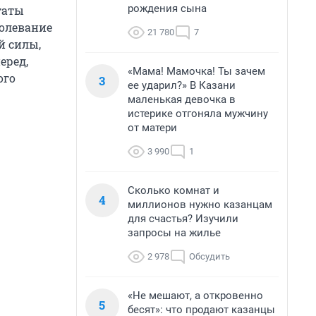
рождения сына
таты
болевание
21 780
7
й силы,
еред,
«Мама! Мамочка! Ты зачем
ого
3
ее ударил?» В Казани
маленькая девочка в
истерике отгоняла мужчину
от матери
3 990
1
Сколько комнат и
4
миллионов нужно казанцам
для счастья? Изучили
запросы на жилье
2 978
Обсудить
«Не мешают, а откровенно
5
бесят»: что продают казанцы