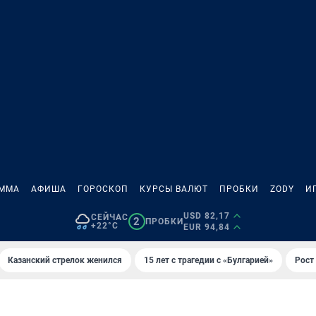
АММА
АФИША
ГОРОСКОП
КУРСЫ ВАЛЮТ
ПРОБКИ
ZODY
И
USD 82,17
СЕЙЧАС
2
ПРОБКИ
+22°C
EUR 94,84
Казанский стрелок женился
15 лет с трагедии с «Булгарией»
Рост 