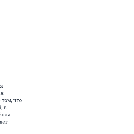
ся
ая
 том, что
, в
бная
дет