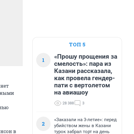
ТОП 5
«Прошу прощения за
1
смелость»: пара из
Казани рассказала,
как провела гендер-
пати с вертолетом
анет
на авиашоу
ивными
28 388
3
знью
«Заказали на 3-летие»: перед
2
убийством жены в Казани
нсон в
турок забрал торт на день