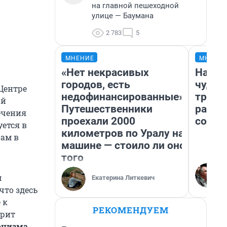
на главной пешеходной
улице — Баумана
2 783
5
МНЕНИЕ
МНЕНИ
«Нет некрасивых
Насле
городов, есть
чудом
Центре
недофинансированные».
транс
ой
Путешественники
разне
ечения
проехали 2000
совет
уется в
километров по Уралу на
ам в
машине — стоило ли оно
того
м
Екатерина Литкевич
что здесь
 к
РЕКОМЕНДУЕМ
орит
онизма,