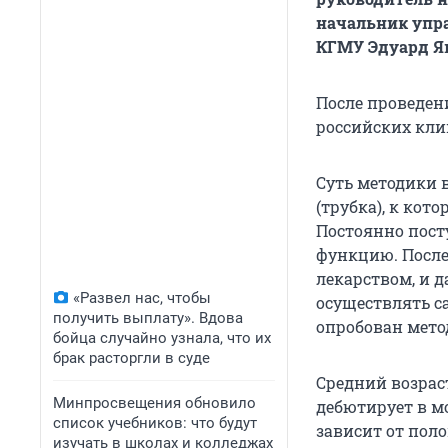
начальник упр
КГМУ Эдуард Я
После проведен
российских кли
Суть методики 
(трубка), к кот
Постоянно пост
функцию. После
лекарством, и 
«Развел нас, чтобы
осуществлять с
получить выплату». Вдова
опробован мето
бойца случайно узнала, что их
брак расторгли в суде
Средний возраст
Минпросвещения обновило
дебютирует в мо
список учебников: что будут
зависит от пол
изучать в школах и колледжах