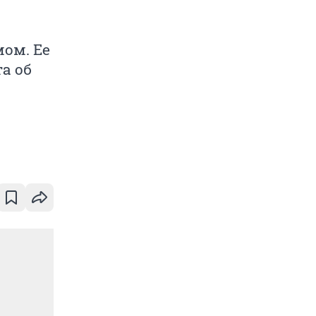
ом. Ее
а об