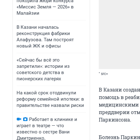
покорила жюри конкурса
«Миссис Земля — 2026» в
Малайзии
В Казани началась
реконструкция фабрики
Алафузова. Там построят
новый ЖК и офисы
«Сейчас бы всё это
запретили»: истории из
советского детства в
" src=
пионерских лагерях
В Казани созда
На какой срок отодвинули
помощь в реаби
реформу семейной ипотеки: в
медицинскими п
правительстве назвали риски
преддверии отм
Паркинсона.
Работает в клинике и
играет в театре — что
известно о сестре Вани
Болезнь Паркин
Дмитриенко,