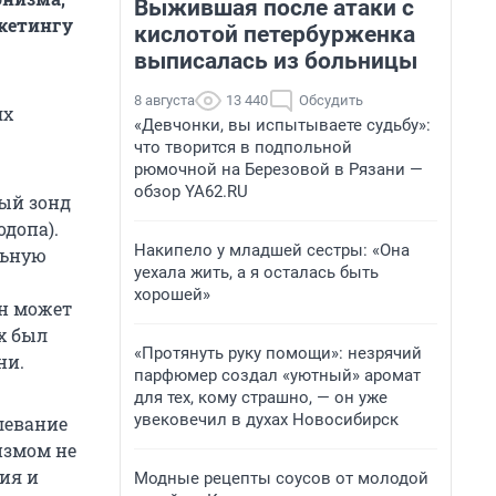
Выжившая после атаки с
кетингу
кислотой петербурженка
выписалась из больницы
8 августа
13 440
Обсудить
ях
«Девчонки, вы испытываете судьбу»:
что творится в подпольной
рюмочной на Березовой в Рязани —
обзор YA62.RU
ный зонд
одопа).
Накипело у младшей сестры: «Она
льную
уехала жить, а я осталась быть
хорошей»
он может
х был
«Протянуть руку помощи»: незрячий
ни.
парфюмер создал «уютный» аромат
для тех, кому страшно, — он уже
увековечил в духах Новосибирск
олевание
измом не
ия и
Модные рецепты соусов от молодой