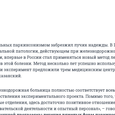
льных паркинсонизмом забрезжил лучик надежды. В 
альной патологии, действующем при железнодорожн
и, впервые в России стал применяться новый метод л
 этой болезни. Метод несколько лет успешно использ
ти эксперимент предложили трем медицинским центр
казанский.
езнодорожная больница полностью соответствует все
ствления экспериментального проекта. Помимо того, 
ые отделения, здесь достаточно позитивное отношение
вательской деятельности и опытный персонал», – гов
научной программы лечения тяжелых форм паркинс