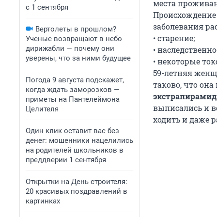
места прожива
с 1 сентября
Происхождение 
заболевания ра
Вертолеты в прошлом?
• старение;
Ученые возвращают в небо
дирижабли — почему они
• наследственно
уверены, что за ними будущее
• некоторые то
59-летняя женщ
Погода 9 августа подскажет,
таково, что она 
когда ждать заморозков —
экстрапирамида
приметы на Пантелеймона
выписались и в
Целителя
ходить и даже р
Один клик оставит вас без
денег: мошенники нацелились
на родителей школьников в
преддверии 1 сентября
Открытки на День строителя:
20 красивых поздравлений в
картинках