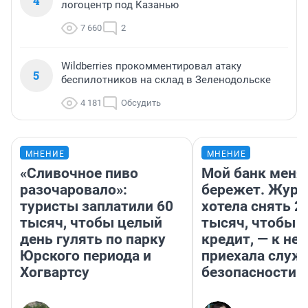
4
логоцентр под Казанью
7 660
2
Wildberries прокомментировал атаку
5
беспилотников на склад в Зеленодольске
4 181
Обсудить
МНЕНИЕ
МНЕНИЕ
«Сливочное пиво
Мой банк меня
разочаровало»:
бережет. Журн
туристы заплатили 60
хотела снять 2
тысяч, чтобы целый
тысяч, чтобы п
день гулять по парку
кредит, — к не
Юрского периода и
приехала служ
Хогвартсу
безопасности