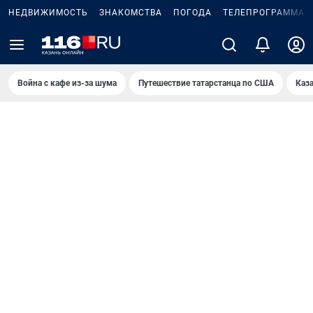
НЕДВИЖИМОСТЬ
ЗНАКОМСТВА
ПОГОДА
ТЕЛЕПРОГРАММА
Война с кафе из-за шума
Путешествие татарстанца по США
Каз