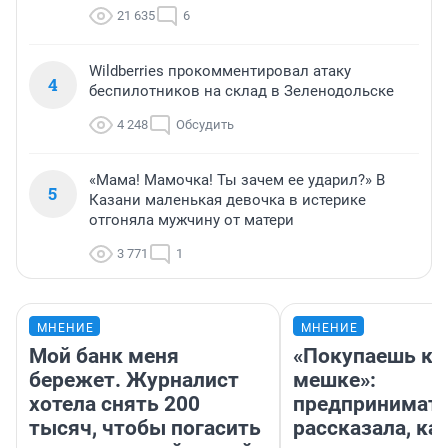
21 635
6
Wildberries прокомментировал атаку
4
беспилотников на склад в Зеленодольске
4 248
Обсудить
«Мама! Мамочка! Ты зачем ее ударил?» В
5
Казани маленькая девочка в истерике
отгоняла мужчину от матери
3 771
1
МНЕНИЕ
МНЕНИЕ
Мой банк меня
«Покупаешь ко
бережет. Журналист
мешке»:
хотела снять 200
предпринимат
тысяч, чтобы погасить
рассказала, как