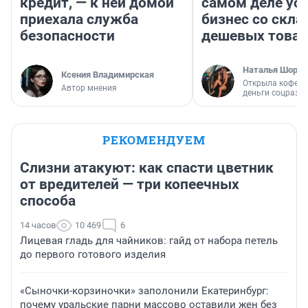
кредит, — к ней домой
самом деле ус
приехала служба
бизнес со скл
безопасности
дешевых това
Наталья Шорох
Ксения Владимирская
Открыла кофейн
Автор мнения
деньги соцразв
РЕКОМЕНДУЕМ
Слизни атакуют: как спасти цветник
от вредителей — три копеечных
способа
14 часов
10 469
6
Лицевая гладь для чайников: гайд от набора петель
до первого готового изделия
«Сыночки-корзиночки» заполонили Екатеринбург:
почему уральские парни массово оставили жен без