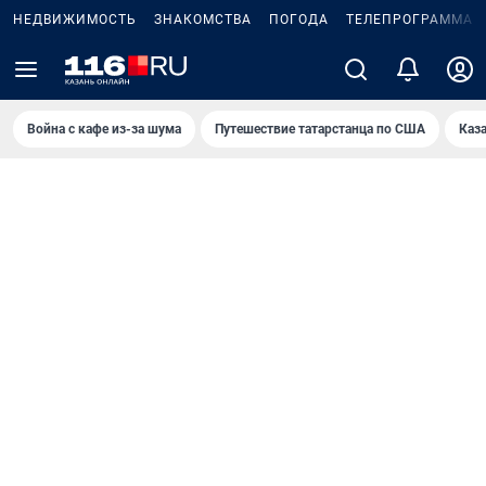
НЕДВИЖИМОСТЬ
ЗНАКОМСТВА
ПОГОДА
ТЕЛЕПРОГРАММА
Война с кафе из-за шума
Путешествие татарстанца по США
Каз