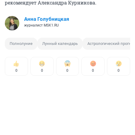
рекомендует Александра Курникова.
Анна Голубницкая
журналист MSK1.RU
Полнолуние
Лунный календарь
Астрологический прогно
0
0
0
0
0