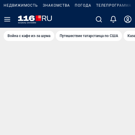
НЕДВИЖИМОСТЬ
ЗНАКОМСТВА
ПОГОДА
ТЕЛЕПРОГРАММА
Война с кафе из-за шума
Путешествие татарстанца по США
Каз