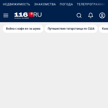
НЕДВИЖИМОСТЬ
ЗНАКОМСТВА
ПОГОДА
ТЕЛЕПРОГРАММА
Война с кафе из-за шума
Путешествие татарстанца по США
Каз