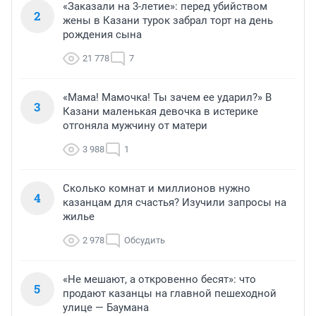
«Заказали на 3-летие»: перед убийством
2
жены в Казани турок забрал торт на день
рождения сына
21 778
7
«Мама! Мамочка! Ты зачем ее ударил?» В
3
Казани маленькая девочка в истерике
отгоняла мужчину от матери
3 988
1
Сколько комнат и миллионов нужно
4
казанцам для счастья? Изучили запросы на
жилье
2 978
Обсудить
«Не мешают, а откровенно бесят»: что
5
продают казанцы на главной пешеходной
улице — Баумана