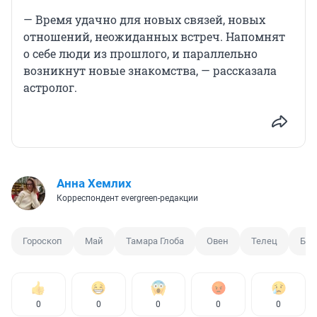
— Время удачно для новых связей, новых
отношений, неожиданных встреч. Напомнят
о себе люди из прошлого, и параллельно
возникнут новые знакомства, — рассказала
астролог.
Анна Хемлих
Корреспондент evergreen-редакции
Гороскоп
Май
Тамара Глоба
Овен
Телец
Бли
0
0
0
0
0