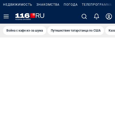
НЕДВИЖИМОСТЬ
ЗНАКОМСТВА
ПОГОДА
ТЕЛЕПРОГРАММА
Война с кафе из-за шума
Путешествие татарстанца по США
Каз