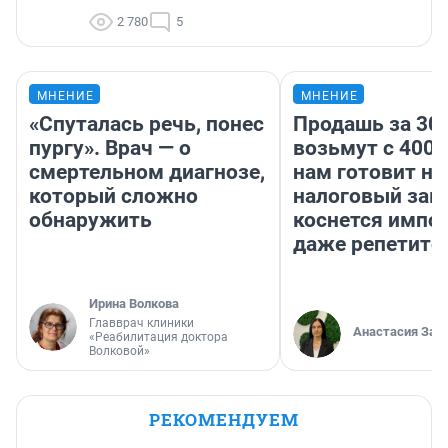
2 780
5
МНЕНИЕ
МНЕНИЕ
«Спуталась речь, понес
Продашь за 300
пургу». Врач — о
возьмут с 4000
смертельном диагнозе,
нам готовит н
который сложно
налоговый зако
обнаружить
коснется импор
даже репетито
Ирина Волкова
Главврач клиники
Анастасия Зав
«Реабилитация доктора
Волковой»
РЕКОМЕНДУЕМ