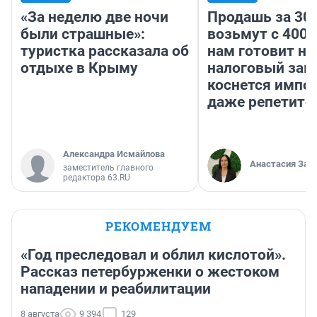
«За неделю две ночи
Продашь за 300
были страшные»:
возьмут с 4000
туристка рассказала об
нам готовит н
отдыхе в Крыму
налоговый зако
коснется импор
даже репетито
Александра Исмайлова
Анастасия Зав
заместитель главного
редактора 63.RU
РЕКОМЕНДУЕМ
«Год преследовал и облил кислотой».
Рассказ петербурженки о жестоком
нападении и реабилитации
8 августа
9 394
129