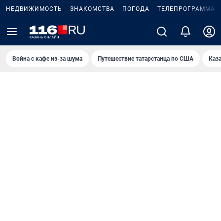
НЕДВИЖИМОСТЬ
ЗНАКОМСТВА
ПОГОДА
ТЕЛЕПРОГРАММА
Война с кафе из-за шума
Путешествие татарстанца по США
Каз