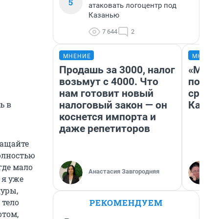
5
атаковать логоцентр под
Казанью
7 644
2
МНЕНИЕ
МНЕНИ
Продашь за 3000, налог
«Маши
возьмут с 4000. Что
полет
нам готовит новый
сравн
налоговый закон — он
Казах
ь в
коснется импорта и
даже репетиторов
ращайте
олностью
где мало
Анастасия Завгородняя
 я уже
дуры,
РЕКОМЕНДУЕМ
 тело
отом,