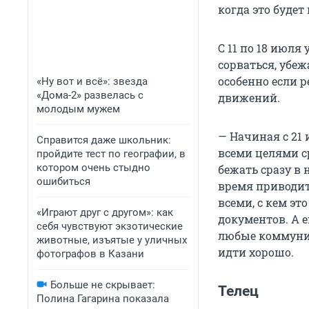
когда это будет
С 11 по 18 июля
сорваться, убеж
особенно если р
«Ну вот и всё»: звезда
«Дома-2» развелась с
движений.
молодым мужем
— Начиная с 21 
Справится даже школьник:
всеми целями с
пройдите тест по географии, в
котором очень стыдно
бежать сразу в 
ошибиться
время приводит
всеми, с кем эт
«Играют друг с другом»: как
документов. А 
себя чувствуют экзотические
любые коммуник
животные, изъятые у уличных
идти хорошо.
фотографов в Казани
Больше не скрывает:
Телец
Полина Гагарина показала