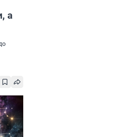
, а
до