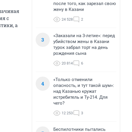
после того, как зарезал свою
жену в Казани
 начиная
ия с
24 528
2
тики, а
«Заказали на 3-летие»: перед
3
убийством жены в Казани
турок забрал торт на день
рождения сына
20 814
6
«Только отменили
4
опасность, и тут такой шум»:
над Казанью кружат
истребитель и Ту-214. Для
чего?
12 253
3
Беспилотники пытались