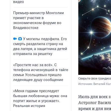
видео
Премьер‑министр Монголии
примет участие в
экономическом форуме во
Владивостоке
У могилы педофила. Его
смерть разделила страну на
два лагеря, а защитника детей
отправила за решетку
«Простите нас за всё». С
телефона исчезнувшей в тайге
семьи Усольцевых пришло
Сверьте свои грандиоз
леденящее душу сообщение
Источник: 
Виталий Кал
«Меня годами преследует
бывшая любовница мужа: она
Июль для всех 
портит жилье и угрожает».
Астролог Васили
Реальная история
время и для неж