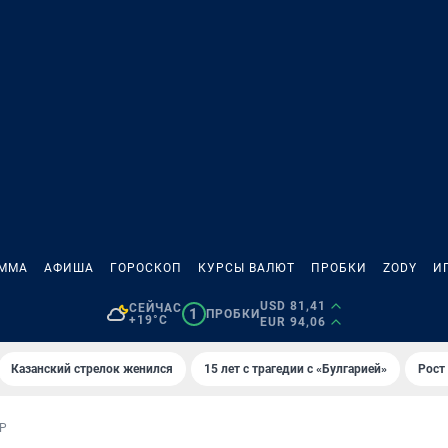
АММА
АФИША
ГОРОСКОП
КУРСЫ ВАЛЮТ
ПРОБКИ
ZODY
И
USD 81,41
СЕЙЧАС
1
ПРОБКИ
+19°C
EUR 94,06
Казанский стрелок женился
15 лет с трагедии с «Булгарией»
Рост 
Р