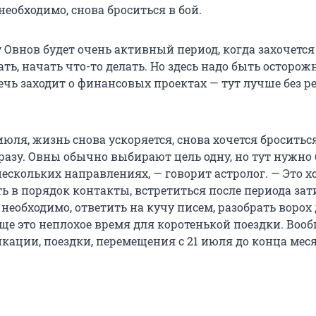
 необходимо, снова броситься в бой.
 у Овнов будет очень активный период, когда захочется
ать, начать что-то делать. Но здесь надо быть осторо
ечь заходит о финансовых проектах — тут лучше без р
июля, жизнь снова ускоряется, снова хочется броситься
разу. Овны обычно выбирают цель одну, но тут нужно 
нескольких направлениях, — говорит астролог. — Это 
ь в порядок контакты, встретиться после периода зат
о необходимо, ответить на кучу писем, разобрать ворох
еще это неплохое время для коротенькой поездки. Воо
ации, поездки, перемещения с 21 июля до конца меся