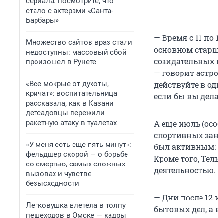
сериала: посмотрите, что
стало с актерами «Санта-
Барбары»
— Время с 11 по
Множество сайтов враз стали
основном старше
недоступны: массовый сбой
созидательных 
произошел в Рунете
— говорит астро
«Все мокрые от духоты,
действуйте в од
кричат»: воспитательница
если бы вы дела
рассказала, как в Казани
детсадовцы пережили
ракетную атаку в туалетах
А еще июль (ос
спортивных заня
«У меня есть еще пять минут»:
был активным: т
фельдшер скорой — о борьбе
Кроме того, Тел
со смертью, самых сложных
деятельностью.
вызовах и чувстве
безысходности
— Дни после 12
Легковушка влетела в толпу
бытовых дел, а 
пешеходов в Омске — кадры