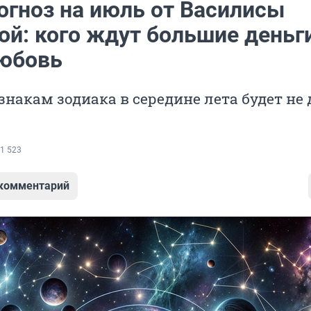
огноз на июль от Василисы
й: кого ждут большие деньги
любовь
накам зодиака в середине лета будет не 
1 523
 комментарий