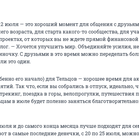
 12 июля — это хороший момент для общения с друзьям
го возраста, для старта какого-то сообщества, для уч
проектах, от которых вы не ждете прямой финансовой
лог. — Хочется улучшить мир. Объединяйте усилия, не
иночку. С друзьями в это время можно переделать бол
ли это один.
обенно его начало) для Тельцов — хорошее время для 
тий. Так что, если вы собрались в отпуск, идеально, 
рекинг, поездка в горы, велопрогулки, путешествия п
ьцам в июле будет полезно заняться благотворительн
 июля и до самого конца месяца лучше подходят для с
вот в самые последние денечки, с 20 по 25 июля, можн