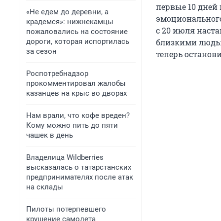
первые 10 дней
«Не едем до деревни, а
эмоционального
крадемся»: нижнекамцы
с 20 июля наст
пожаловались на состояние
дороги, которая испортилась
близкими людьм
за сезон
теперь останов
Роспотребнадзор
прокомментировал жалобы
казанцев на крыс во дворах
Нам врали, что кофе вреден?
Кому можно пить до пяти
чашек в день
Владелица Wildberries
высказалась о татарстанских
предпринимателях после атак
на склады
Пилоты потерпевшего
крушение самолета