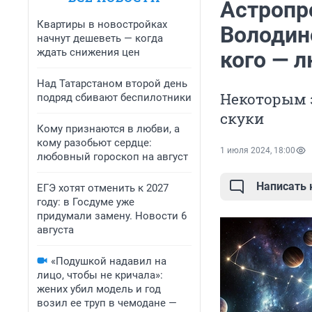
Астропр
Квартиры в новостройках
Володино
начнут дешеветь — когда
ждать снижения цен
кого — 
Над Татарстаном второй день
Некоторым з
подряд сбивают беспилотники
скуки
Кому признаются в любви, а
кому разобьют сердце:
1 июля 2024, 18:00
любовный гороскоп на август
Написать
ЕГЭ хотят отменить к 2027
году: в Госдуме уже
придумали замену. Новости 6
августа
«Подушкой надавил на
лицо, чтобы не кричала»:
жених убил модель и год
возил ее труп в чемодане —