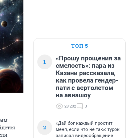
ТОП 5
«Прошу прощения за
1
смелость»: пара из
Казани рассказала,
как провела гендер-
пати с вертолетом
на авиашоу
28 202
3
ным.
«Дай бог каждый простит
2
йдется
меня, если что не так»: турок
сли
записал видеообращение