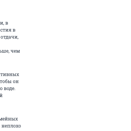
и, в
астия в
 отдачи,
ьше, чем
активных
чтобы он
о воде.
ой
емейных
о неплохо