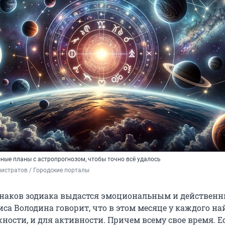
ные планы с астропрогнозом, чтобы точно всё удалось
истратов / Городские порталы
знаков зодиака выдастся эмоциональным и действен
са Володина говорит, что в этом месяце у каждого на
ности, и для активности. Причем всему свое время. Е