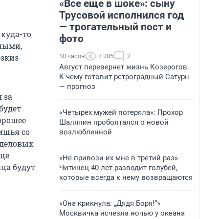
«Все еще в шоке»: сыну
Трусовой исполнился год
— трогательный пост и
 куда-то
фото
жными,
10 часов
7 285
2
езкиз
Август перевернет жизнь Козерогов.
К чему готовит ретроградный Сатурн
— прогноз
 за
будет
«Четырех мужей потеряла»: Прохор
хорошее
Шаляпин проболтался о новой
ишья со
возлюбленной
 деловых
бще
«Не привози их мне в третий раз».
ца будут
Читинец 40 лет разводит голубей,
которые всегда к нему возвращаются
«Она крикнула: „Дядя Боря!“»
Москвичка исчезла ночью у океана