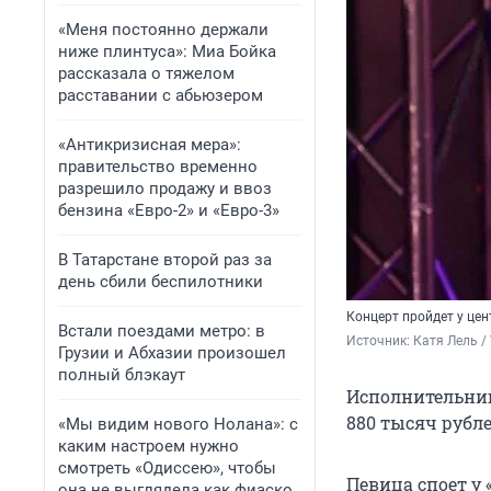
«Меня постоянно держали
ниже плинтуса»: Миа Бойка
рассказала о тяжелом
расставании с абьюзером
«Антикризисная мера»:
правительство временно
разрешило продажу и ввоз
бензина «Евро-2» и «Евро-3»
В Татарстане второй раз за
день сбили беспилотники
Концерт пройдет у цен
Встали поездами метро: в
Источник: 
Катя Лель /
Грузии и Абхазии произошел
полный блэкаут
Исполнительниц
880 тысяч рубл
«Мы видим нового Нолана»: с
каким настроем нужно
смотреть «Одиссею», чтобы
Певица споет у 
она не выглядела как фиаско