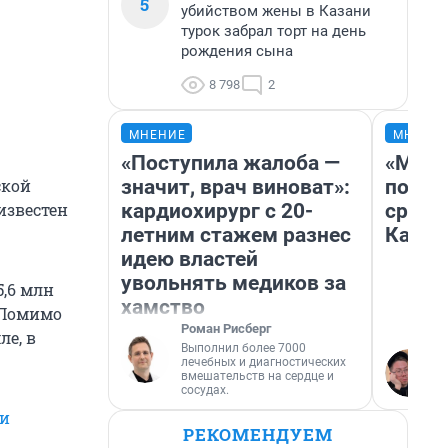
5
убийством жены в Казани
турок забрал торт на день
рождения сына
8 798
2
МНЕНИЕ
МНЕНИ
«Поступила жалоба —
«Маши
значит, врач виноват»:
полет
ской
кардиохирург с 20-
сравн
известен
летним стажем разнес
Казах
идею властей
увольнять медиков за
5,6 млн
хамство
. Помимо
Роман Рисберг
е, в
Выполнил более 7000
лечебных и диагностических
вмешательств на сердце и
сосудах.
 и
РЕКОМЕНДУЕМ