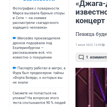
«Джага-
Фотография с поверхности
известно
Марса вызвала бурные споры
в Сети — на снимке
концерт
рассмотрели «загадочного
ходящего человека»
Певица буде
Mercedes производителя
дронов подорвали под
7 июня 2023, 13:09
Екатеринбургом —
рассказываем всё, что
1
коммент
известно о покушении
Паспарту работал в метро, а
Фура был продюсером: тайны
«Форта Боярд», о которых вы
не знали
Сможете не попасться на
уловки? На вопросах этого
теста спотыкаются 90 % людей