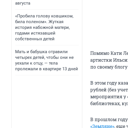
августа
«Пробила голову ковшиком,
била поленом». Жуткая
история набожной матери,
годами истязавшей
собственных детей
Мать и бабушка отравили
Помимо Кати Л
четырех детей, чтобы они не
артистки Ильси
уехали к отцу, — тела
по своему блог
пролежали в квартире 13 дней
В этом году ка
рублей (без уче
мероприятия у 
библиотеках, к
В прошлом году
«Земляне»
, еще