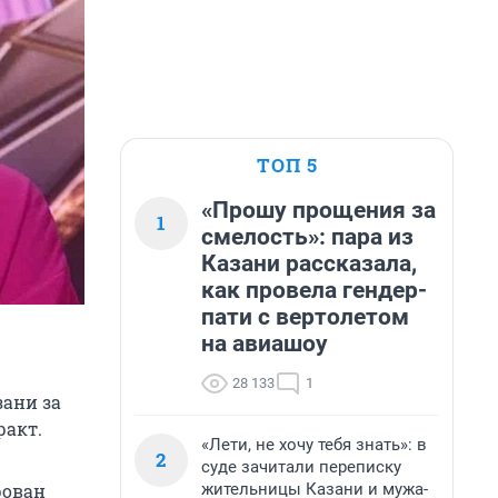
ТОП 5
«Прошу прощения за
1
смелость»: пара из
Казани рассказала,
как провела гендер-
пати с вертолетом
на авиашоу
28 133
1
ани за
ракт.
«Лети, не хочу тебя знать»: в
2
суде зачитали переписку
жительницы Казани и мужа-
рован