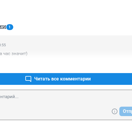
ИИ
1
3:55
а час значит)
Читать все комментарии
Отп