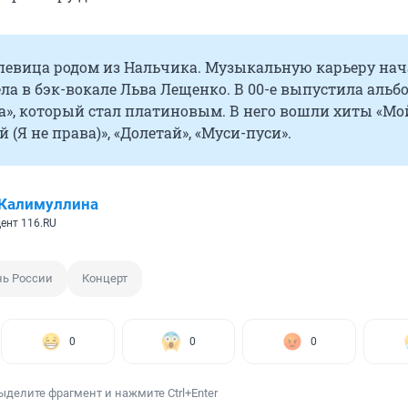
 певица родом из Нальчика. Музыкальную карьеру нач
пела в бэк-вокале Льва Лещенко. В 00-е выпустила альб
а», который стал платиновым. В него вошли хиты «Мо
(Я не права)», «Долетай», «Муси-пуси».
 Калимуллина
ент 116.RU
ь России
Концерт
0
0
0
ыделите фрагмент и нажмите Ctrl+Enter