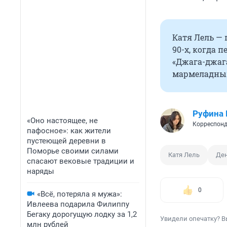
Катя Лель —
90-х, когда 
«Джага-джаг
мармеладный 
Руфина
«Оно настоящее, не
Корреспонд
пафосное»: как жители
пустеющей деревни в
Поморье своими силами
Катя Лель
Ден
спасают вековые традиции и
наряды
0
«Всё, потеряла я мужа»:
Ивлеева подарила Филиппу
Бегаку дорогущую лодку за 1,2
Увидели опечатку? В
млн рублей