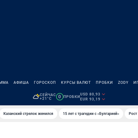
АММА
АФИША
ГОРОСКОП
КУРСЫ ВАЛЮТ
ПРОБКИ
ZODY
И
USD 80,93
СЕЙЧАС
0
ПРОБКИ
+21°C
EUR 93,19
Казанский стрелок женился
15 лет с трагедии с «Булгарией»
Рост 