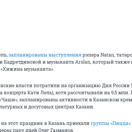
ель,
запланированы выступления
рэпера Natan, татар
и Бадретдиновой и музыканта Arslan, который также 
у «Хижина музыканта».
занские власти потратили на организацию Дня России 
та концерта Кати Лель), хотя рассчитывали на 9,5 млн
«Чаши», запланированы активности в Казанском кремл
ультурных и досуговых центрах Казани.
 на этот праздник в Казань приехали
группы «Пицца»
 через пару дней Олег Газманов.