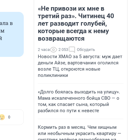
«Не привози их мне в
третий раз». Читинец 40
лет разводит голубей,
ала в
которые всегда к нему
ом
возвращаются
й
2 часа
2 053
Обсудить
Новости ХМАО за 5 августа: муж дает
деньги Айзе, вартовчанин оголился
возле ТЦ, откроются новые
поликлиники
«Долго боялась выходить на улицу».
Мама искалеченного бойца СВО — о
том, как спасает сына, который
разбился по пути к невесте
0
Кормить раз в месяц. Чем хищным
или необычным украсить квартиру —
смотрим зелёное разнообразие на