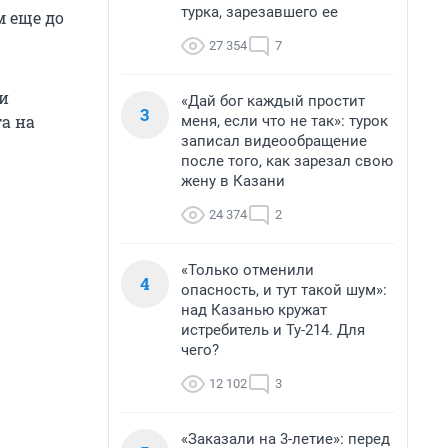
турка, зарезавшего ее
 еще до
27 354
7
и
«Дай бог каждый простит
3
а на
меня, если что не так»: турок
записал видеообращение
после того, как зарезал свою
жену в Казани
24 374
2
«Только отменили
4
опасность, и тут такой шум»:
над Казанью кружат
истребитель и Ту-214. Для
чего?
12 102
3
«Заказали на 3-летие»: перед