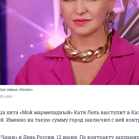
тра семьи «Казан»
 Vk.com
а хита «Мой мармеладный» Катя Лель выступит в Каз
ей. Именно на такую сумму город заключил с ней конт
«Чаши» в День России, 12 июня. По контракту заплани