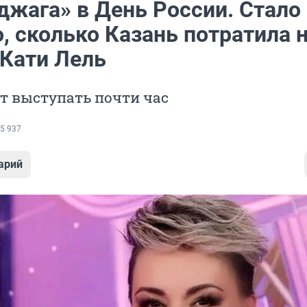
джага» в День России. Стало
, сколько Казань потратила 
 Кати Лель
т выступать почти час
5 937
арий