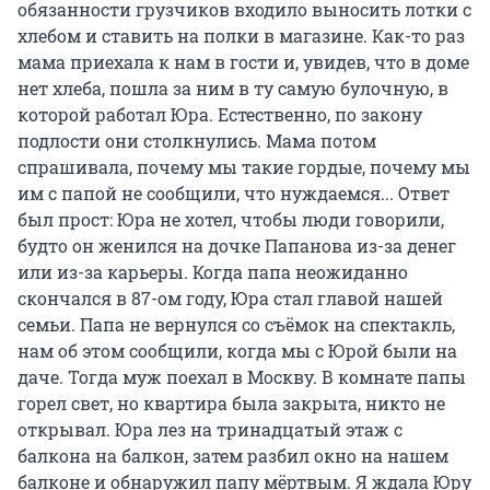
обязанности грузчиков входило выносить лотки с
хлебом и ставить на полки в магазине. Как-то раз
мама приехала к нам в гости и, увидев, что в доме
нет хлеба, пошла за ним в ту самую булочную, в
которой работал Юра. Естественно, по закону
подлости они столкнулись. Мама потом
спрашивала, почему мы такие гордые, почему мы
им с папой не сообщили, что нуждаемся... Ответ
был прост: Юра не хотел, чтобы люди говорили,
будто он женился на дочке Папанова из-за денег
или из-за карьеры. Когда папа неожиданно
скончался в 87-ом году, Юра стал главой нашей
семьи. Папа не вернулся со съёмок на спектакль,
нам об этом сообщили, когда мы с Юрой были на
даче. Тогда муж поехал в Москву. В комнате папы
горел свет, но квартира была закрыта, никто не
открывал. Юра лез на тринадцатый этаж с
балкона на балкон, затем разбил окно на нашем
балконе и обнаружил папу мёртвым. Я ждала Юру