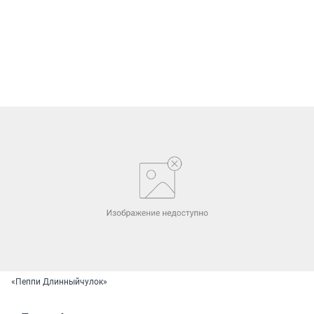
«Пеппи Длинныйчулок»