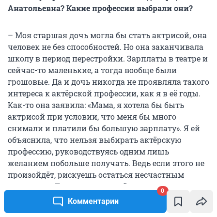
Анатольевна? Какие профессии выбрали они?
– Моя старшая дочь могла бы стать актрисой, она
человек не без способностей. Но она заканчивала
школу в период перестройки. Зарплаты в театре и
сейчас-то маленькие, а тогда вообще были
грошовые. Да и дочь никогда не проявляла такого
интереса к актёрской профессии, как я в её годы.
Как-то она заявила: «Мама, я хотела бы быть
актрисой при условии, что меня бы много
снимали и платили бы большую зарплату». Я ей
объяснила, что нельзя выбирать актёрскую
профессию, руководствуясь одним лишь
желанием побольше получать. Ведь если этого не
произойдёт, рискуешь остаться несчастным
человеком. Далеко не все актёры много
0
снимаются и много получают. Есть те, которые
Комментарии
просто трудятся, получают удовольствие от