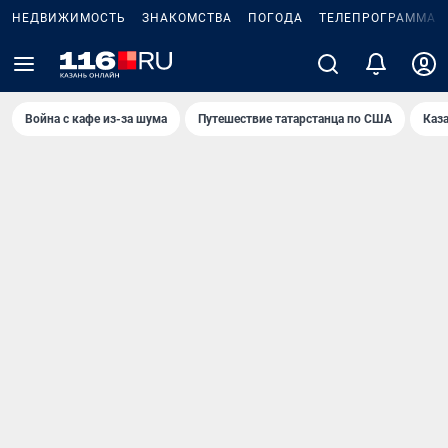
НЕДВИЖИМОСТЬ
ЗНАКОМСТВА
ПОГОДА
ТЕЛЕПРОГРАММА
Война с кафе из-за шума
Путешествие татарстанца по США
Каз