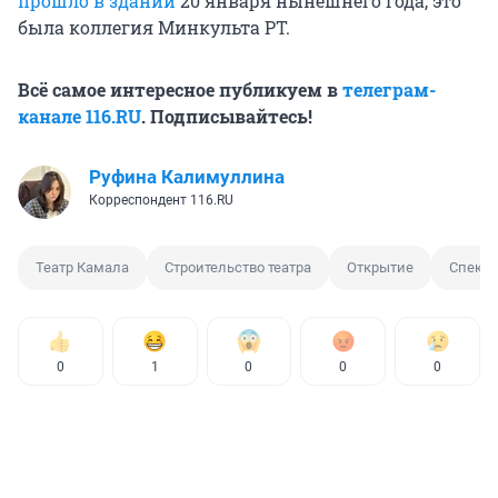
прошло в здании
20 января нынешнего года, это
была коллегия Минкульта РТ.
Всё самое интересное публикуем в
телеграм-
канале 116.RU
. Подписывайтесь!
Руфина Калимуллина
Корреспондент 116.RU
Театр Камала
Строительство театра
Открытие
Спекта
0
1
0
0
0