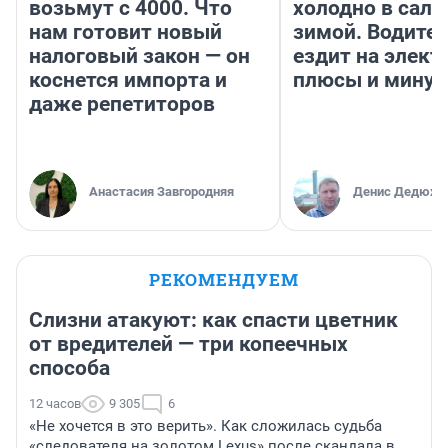
возьмут с 4000. Что
холодно в сало
нам готовит новый
зимой. Водител
налоговый закон — он
ездит на элект
коснется импорта и
плюсы и мину
даже репетиторов
Анастасия Завгородняя
Денис Дедюхи
РЕКОМЕНДУЕМ
Слизни атакуют: как спасти цветник
от вредителей — три копеечных
способа
12 часов
9 305
6
«Не хочется в это верить». Как сложилась судьба
«следователя на золотом Lexus» после скандала в