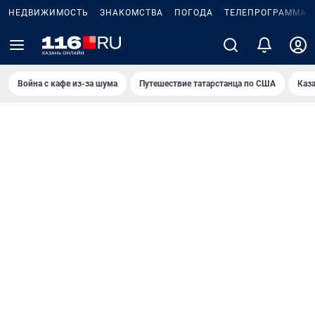
НЕДВИЖИМОСТЬ
ЗНАКОМСТВА
ПОГОДА
ТЕЛЕПРОГРАММА
Война с кафе из-за шума
Путешествие татарстанца по США
Каз