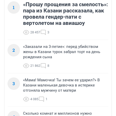
«Прошу прощения за смелость»:
1
пара из Казани рассказала, как
провела гендер-пати с
вертолетом на авиашоу
28 457
3
«Заказали на 3-летие»: перед убийством
2
жены в Казани турок забрал торт на день
рождения сына
21 862
8
«Мама! Мамочка! Ты зачем ее ударил?» В
3
Казани маленькая девочка в истерике
отгоняла мужчину от матери
4 085
1
Сколько комнат и миллионов нужно