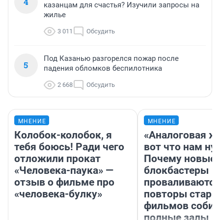
4
казанцам для счастья? Изучили запросы на
жилье
3 011
Обсудить
Под Казанью разгорелся пожар после
5
падения обломков беспилотника
2 668
Обсудить
МНЕНИЕ
МНЕНИЕ
Колобок-колобок, я
«Аналоговая ж
тебя боюсь! Ради чего
вот что нам ну
отложили прокат
Почему новые
«Человека-паука» —
блокбастеры
отзыв о фильме про
проваливаются,
«человека-булку»
повторы стары
фильмов соби
полные залы