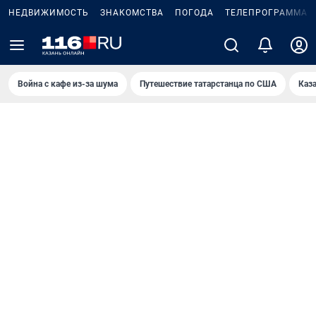
НЕДВИЖИМОСТЬ
ЗНАКОМСТВА
ПОГОДА
ТЕЛЕПРОГРАММА
Война с кафе из-за шума
Путешествие татарстанца по США
Каз