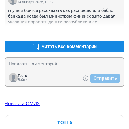
14 января 2025, 13:32
глупый боится рассказать как распределяли бабло 
банка,да когда был министром финансов,кто давал 
указания воровать деньги республики и ее 
народа.При чистосердечным признанием он получит 
+0
–0
еще награду,а боятся смерти не надо,пусть 
высокопоставление коррупционные воры сами 
бояться.Времена изменяются и прокурор уже не 
Читать все комментарии
карманный.Число клиентов Форбс из Татарстана 
резко уменьшиться.
Гость
Отправить
Войти
Новости СМИ2
ТОП 5