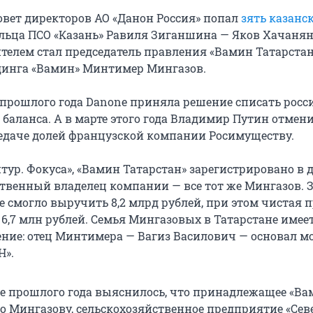
совет директоров АО «Данон Россия» попал
зять казанс
ельца ПСО «Казань» Равиля Зиганшина — Яков Хачанян
телем стал председатель правления «Вамин Татарстан
динга «Вамин» Минтимер Мингазов.
 прошлого года Danone приняла решение списать рос
о баланса. А в марте этого года Владимир Путин отмени
едаче долей французской компании Росимуществу.
тур. Фокуса», «Вамин Татарстан» зарегистрировано в 
ственный владелец компании — все тот же Мингазов. З
е смогло выручить 8,2 млрд рублей, при этом чистая 
 6,7 млн рублей. Семья Мингазовых в Татарстане имее
ение: отец Минтимера — Вагиз Василович — основал 
Н».
е прошлого года выяснилось, что принадлежащее «Вам
о Мингазову, сельскохозяйственное предприятие «Се