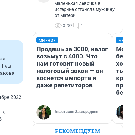
маленькая девочка в
истерике отгоняла мужчину
от матери
3 782
1
МНЕНИЕ
МНЕНИ
Продашь за 3000, налог
Мой б
возьмут с 4000. Что
береж
рая
нам готовит новый
хотел
1% в
налоговый закон — он
тысяч
анова.
коснется импорта и
креди
даже репетиторов
приех
безоп
ябре 2022
о,
Анастасия Завгородняя
б
РЕКОМЕНДУЕМ