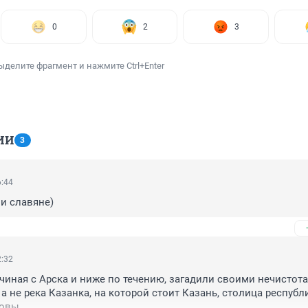
0
2
3
ыделите фрагмент и нажмите Ctrl+Enter
ИИ
3
6:44
и славяне)
2:32
ачиная с Арска и ниже по течению, загадили своими нечистота
а не река Казанка, на которой стоит Казань, столица республи
вы...