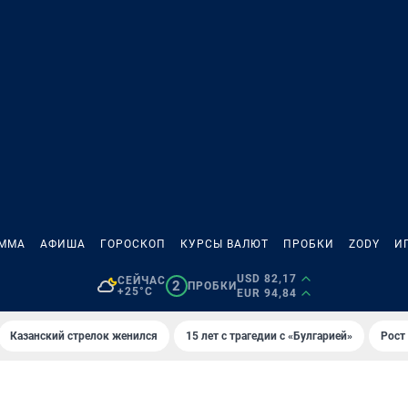
АММА
АФИША
ГОРОСКОП
КУРСЫ ВАЛЮТ
ПРОБКИ
ZODY
И
USD 82,17
СЕЙЧАС
2
ПРОБКИ
+25°C
EUR 94,84
Казанский стрелок женился
15 лет с трагедии с «Булгарией»
Рост 