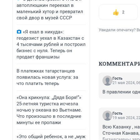
автоплюшкин переехал в
маленький хутор и превратил
2
свой двор в музей СССР
Увидели опечатку? В
«Я ехал в никуда»:
геодезист уехал в Казахстан с
4 тысячами рублей и построил
бизнес с нуля. Теперь он
продает франшизы
КОММЕНТАР
В платежках татарстанцев
появилась новая услуга: за
Гость
что платить теперь
21 мая 2024, 0
В правлении одн
«Она крикнула: „Дядя Боря!“»
25-летняя туристка исчезла
ночью у океана во Вьетнаме.
Гость
Что произошло в последние
19 мая 2024, 2
минуты ее пропажи
Всю Казанку , н
Сточная Канава, 
«Это общий ребенок, а не „муж
Бизнесмены херо