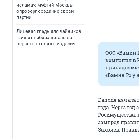
ислама»: муфтий Москвы
опроверг создание своей
партии
Лицевая гладь для чайников:
гайд от набора петель до
первого готового изделия
ООО «Вамин Р
компания в К
принадлежит
«Вамин Р» у
Danone начала п
года. Через го
Росимущества. 
зампред правит
Закриев. Правда