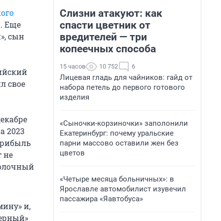
Слизни атакуют: как
кого
спасти цветник от
. Еще
вредителей — три
», сын
копеечных способа
15 часов
10 752
6
сийский
Лицевая гладь для чайников: гайд от
л свое
набора петель до первого готового
изделия
декабре
«Сыночки-корзиночки» заполонили
а 2023
Екатеринбург: почему уральские
прибыль
парни массово оставили жен без
цветов
т не
молочный
«Четыре месяца больничных»: в
Ярославле автомобилист изувечил
пассажира «Яавтобуса»
ину» и,
верный»