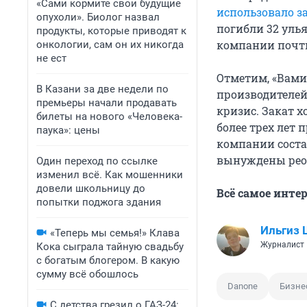
«Сами кормите свои будущие
использовало 
опухоли». Биолог назвал
погибли 32 улья
продукты, которые приводят к
компании почти
онкологии, сам он их никогда
не ест
Отметим, «Вами
В Казани за две недели по
производителей
премьеры начали продавать
кризис. Закат х
билеты на нового «Человека-
более трех лет 
паука»: цены
компании соста
вынуждены реор
Один переход по ссылке
изменил всё. Как мошенники
довели школьницу до
Всё самое инте
попытки поджога здания
Ильгиз
«Теперь мы семья!» Клава
Журналист 
Кока сыграла тайную свадьбу
с богатым блогером. В какую
сумму всё обошлось
Danone
Бизне
С детства грезил о ГАЗ-24: