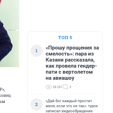
ТОП 5
«Прошу прощения за
1
смелость»: пара из
Казани рассказала,
как провела гендер-
пати с вертолетом
на авиашоу
28 261
3
Р»,
конец
«Дай бог каждый простит
ным
2
меня, если что не так»: турок
записал видеообращение