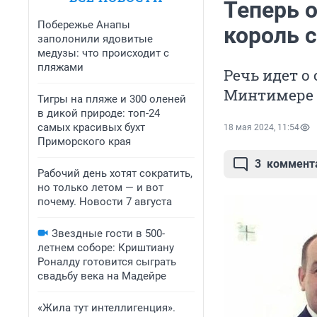
Теперь 
Побережье Анапы
король 
заполонили ядовитые
медузы: что происходит с
пляжами
Речь идет о
Минтимере 
Тигры на пляже и 300 оленей
в дикой природе: топ-24
самых красивых бухт
18 мая 2024, 11:54
Приморского края
3
коммент
Рабочий день хотят сократить,
но только летом — и вот
почему. Новости 7 августа
Звездные гости в 500-
летнем соборе: Криштиану
Роналду готовится сыграть
свадьбу века на Мадейре
«Жила тут интеллигенция».