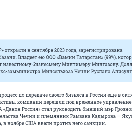
» открыли в сентябре 2023 года, зарегистрирована
азани. Владеет ею ООО «Вамин Татарстан» (99%), кото
 известному бизнесмену Минтимеру Мингазову. Доля 
 экс-замминистра Минсельхоза Чечни Руслана Алисулт
роцесс по передаче своего бизнеса в России еще в окт
д активы компании перешли под временное управление
А «Данон Россия» стал руководить бывший мэр Грозног
ельства Чечни и племянник Рамзана Кадырова — Яку
, в ноябре США ввели против него санкции.