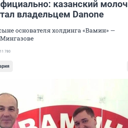
официально: казанский моло
стал владельцем Danone
 сыне основателя холдинга «Вамин» —
Мингазове
11 780
ария