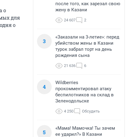
после того, как зарезал свою
жену в Казани
а о
мых для
24 607
2
одня о
«Заказали на 3-летие»: перед
3
убийством жены в Казани
турок забрал торт на день
рождения сына
21 636
6
Wildberries
4
прокомментировал атаку
беспилотников на склад в
Зеленодольске
4 250
Обсудить
«Мама! Мамочка! Ты зачем
5
ее ударил?» В Казани