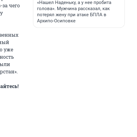
«Нашел Наденьку, а у нее пробита
-за чего
голова». Мужчина рассказал, как
 у
потерял жену при атаке БПЛА в
Архипо-Осиповке
твенных
зный
то уже
нность
были
рстан».
айтесь!