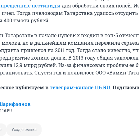
запрещенные пестициды
для обработки своих полей. Из
 пчел. Тогда пчеловодам Татарстана удалось отсудить
 400 тысяч рублей.
н Татарстан» в начале нулевых входил в топ-5 отечес
 молока, но в дальнейшем компания пережила серье
олдинга пришелся на 2011 год. Тогда стало известно, ч
предприятие копило долги. В 2013 году общая задолже
вила 12,9 млрд рублей. Из-за финансовых проблем ее 
ганизовать. Спустя год и появилось ООО «Вамин Тата
ресное публикуем в
телеграм-канале 116.RU
. Подписыв
 Шарифзянов
116.RU
с
Уход с рынка