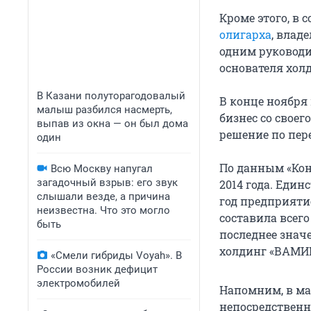
Кроме этого, в 
олигарха
, влад
одним руководи
основателя хол
В Казани полуторагодовалый
В конце ноября
малыш разбился насмерть,
бизнес со своег
выпав из окна — он был дома
решение по пер
один
По данным «Кон
Всю Москву напугал
загадочный взрыв: его звук
2014 года. Един
слышали везде, а причина
год предприяти
неизвестна. Что это могло
составила всего
быть
последнее знач
холдинг «ВАМИ
«Смели гибриды Voyah». В
России возник дефицит
электромобилей
Напомним, в ма
непосредственн