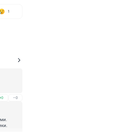
1
+0
–0
ми. 
ки. 