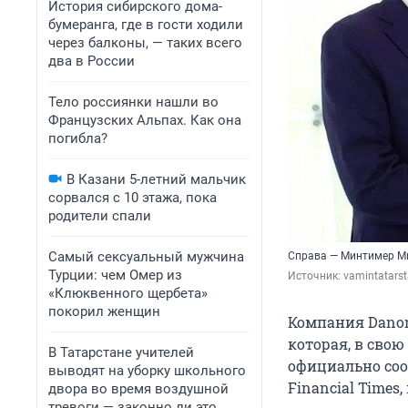
История сибирского дома-
бумеранга, где в гости ходили
через балконы, — таких всего
два в России
Тело россиянки нашли во
Французских Альпах. Как она
погибла?
В Казани 5-летний мальчик
сорвался с 10 этажа, пока
родители спали
Самый сексуальный мужчина
Справа — Минтимер Ми
Турции: чем Омер из
Источник: 
vamintatarst
«Клюквенного щербета»
покорил женщин
Компания Danon
которая, в свою
В Татарстане учителей
официально соо
выводят на уборку школьного
Financial Times,
двора во время воздушной
тревоги — законно ли это