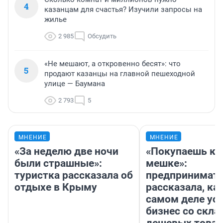
4
казанцам для счастья? Изучили запросы на
жилье
2 985
Обсудить
«Не мешают, а откровенно бесят»: что
5
продают казанцы на главной пешеходной
улице — Баумана
2 793
5
МНЕНИЕ
МНЕНИЕ
«За неделю две ночи
«Покупаешь ко
были страшные»:
мешке»:
туристка рассказала об
предпринимат
отдыхе в Крыму
рассказала, как
самом деле ус
бизнес со скл
дешевых това