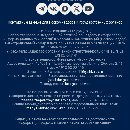
Контактные данные для Роскомнадзора и государственных органов
Сетевое издание «116.ру» (18+)
Зарегистрировано Федеральной службой по надзору в сфере связи,
информационных технологий и массовых коммуникаций (Роскомнадзор)
Регистрационный номер и дата принятия решения о регистрации: ЭЛ №
ФС 77-84679 от 06.02.2023 г.
Учредитель: Общество с ограниченной ответственностью "ИНТЕРНЕТ
ТЕХНОЛОГИИ"
Главный редактор: Филипцева Мария Сергеевна
Адрес редакции: 454091, г. Челябинск, проспект Ленина, 26А, стр.2, 16
этаж, +7 912 62 00 116
Электронный адрес редакции:
116@shkulev.ru
Контактные данные для Роскомнадзора и государственных органов:
juristchel@shkulev.ru
Техподдержка:
help@shkulev.ru
По вопросам коммерческого сотрудничества:
Жапарова Жанна, менеджер по работе с федеральными клиентами
zhanna.zhaparova@shkulev.ru
, моб. + 7 982 640 34 32
Ревина Мария, директор по работе с федеральными клиентами
mariya.revina@shkulev.ru
, моб. +7 910 402 4056
Редакция сайта не несет ответственности за достоверность
информации, содержащейся в рекламных объявлениях.