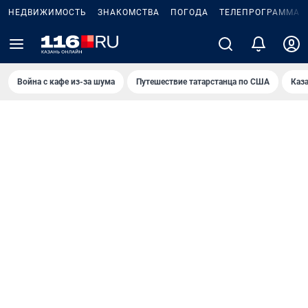
НЕДВИЖИМОСТЬ
ЗНАКОМСТВА
ПОГОДА
ТЕЛЕПРОГРАММА
Война с кафе из-за шума
Путешествие татарстанца по США
Каз