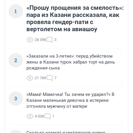
«Прошу прощения за смелость»:
1
пара из Казани рассказала, как
провела гендер-пати с
вертолетом на авиашоу
28 398
3
«Заказали на 3-летие»: перед убийством
2
жены в Казани турок забрал торт на день
рождения сына
21 789
7
«Мама! Мамочка! Ты зачем ее ударил?» В
3
Казани маленькая девочка в истерике
отгоняла мужчину от матери
4 008
1
Сколько комнат и миллионов нужно