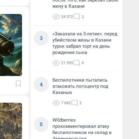
после того, как зарезал свою
жену в Казани
24 572
2
«Заказали на 3-летие»: перед
3
убийством жены в Казани
турок забрал торт на день
рождения сына
21 595
6
Беспилотники пытались
4
атаковать логоцентр под
Казанью
7 682
2
Wildberries
5
прокомментировал атаку
беспилотников на склад в
Зеленодольске