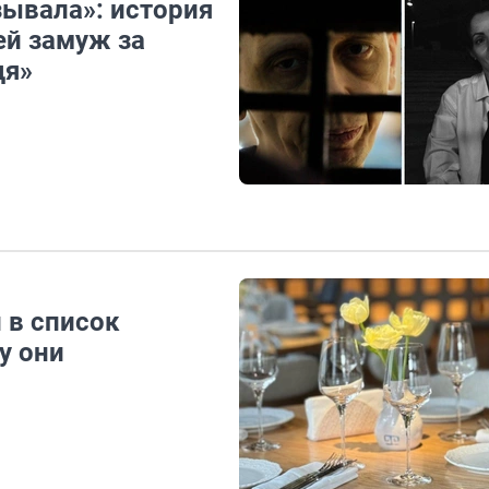
зывала»: история
й замуж за
дя»
 в список
у они