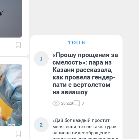
ТОП 5
«Прошу прощения за
1
смелость»: пара из
Казани рассказала,
как провела гендер-
пати с вертолетом
на авиашоу
28 228
3
«Дай бог каждый простит
2
меня, если что не так»: турок
записал видеообращение