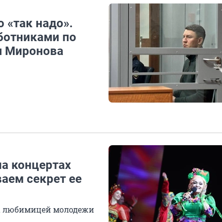
 «так надо».
аботниками по
я Миронова
на концертах
аем секрет ее
ла любимицей молодежи