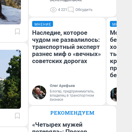
4 221
Обсудить
МНЕНИЕ
МНЕНИЕ
Наследие, которое
Мой ба
чудом не развалилось:
береже
транспортный эксперт
хотела 
разнес миф о «вечных»
тысяч,
советских дорогах
кредит,
приеха
безопа
Олег Арефьев
Блогер, предприниматель,
Кс
владелец в транспортном
Ав
бизнесе
РЕКОМЕНДУЕМ
«Четырех мужей
потеряла»: Прохор