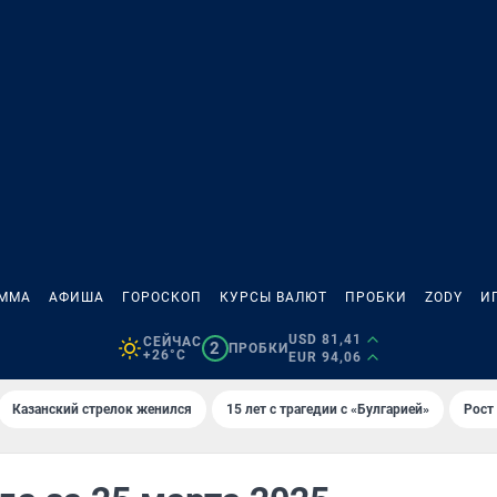
АММА
АФИША
ГОРОСКОП
КУРСЫ ВАЛЮТ
ПРОБКИ
ZODY
И
USD 81,41
СЕЙЧАС
2
ПРОБКИ
+26°C
EUR 94,06
Казанский стрелок женился
15 лет с трагедии с «Булгарией»
Рост 