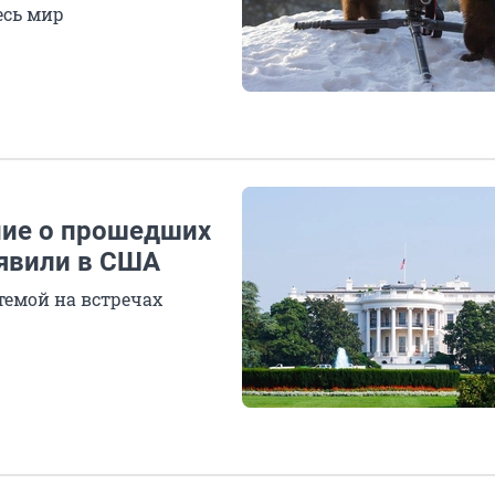
есь мир
ние о прошедших
аявили в США
темой на встречах