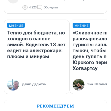
4 223
Обсудить
МНЕНИЕ
МНЕНИЕ
Тепло для бюджета, но
«Сливочное пи
холодно в салоне
разочаровало»
зимой. Водитель 13 лет
туристы запла
ездит на электрокаре:
тысяч, чтобы 
плюсы и минусы
день гулять по
Юрского перио
Хогвартсу
Денис Дедюхин
Яна Шаламова
РЕКОМЕНДУЕМ