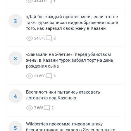
28 231
3
«Дай бог каждый простит меня, если что не
2
так»: турок записал видеообращение после
того, как зарезал свою жену в Казани
24 575
2
«Заказали на 3-летие»: перед убийством
3
жены в Казани турок забрал торт на день
рождения сына
21 600
6
Беспилотники пытались атаковать
4
логоцентр под Казанью
7 686
2
Wildberries прокомментировал атаку
5
беспилотников на склад в Зеленодольске