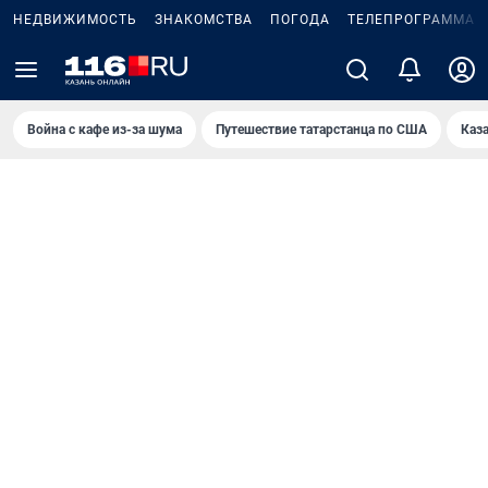
НЕДВИЖИМОСТЬ
ЗНАКОМСТВА
ПОГОДА
ТЕЛЕПРОГРАММА
Война с кафе из-за шума
Путешествие татарстанца по США
Каз