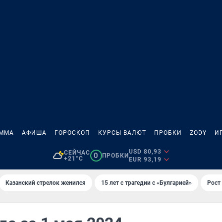
АММА
АФИША
ГОРОСКОП
КУРСЫ ВАЛЮТ
ПРОБКИ
ZODY
И
USD 80,93
СЕЙЧАС
0
ПРОБКИ
+21°C
EUR 93,19
Казанский стрелок женился
15 лет с трагедии с «Булгарией»
Рост 