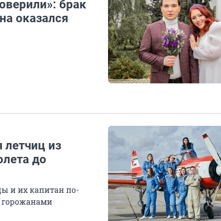
оверили»: брак
на оказался
я летчиц из
олета до
ы и их капитан по-
и горожанами