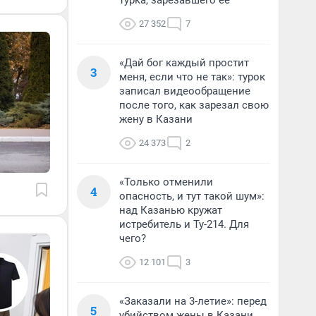
турка, зарезавшего ее
27 352
7
«Дай бог каждый простит
3
меня, если что не так»: турок
записал видеообращение
после того, как зарезал свою
жену в Казани
24 373
2
«Только отменили
4
опасность, и тут такой шум»:
над Казанью кружат
истребитель и Ту-214. Для
чего?
12 101
3
«Заказали на 3-летие»: перед
5
убийством жены в Казани