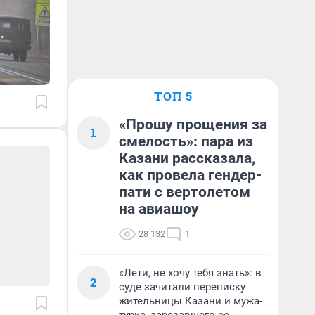
ТОП 5
«Прошу прощения за
1
смелость»: пара из
Казани рассказала,
как провела гендер-
пати с вертолетом
на авиашоу
28 132
1
«Лети, не хочу тебя знать»: в
2
суде зачитали переписку
жительницы Казани и мужа-