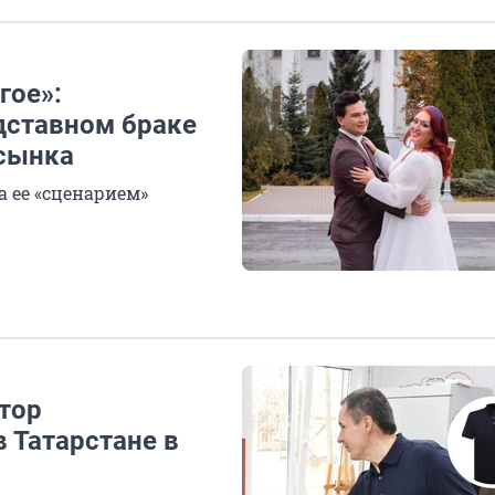
гое»:
дставном браке
асынка
а ее «сценарием»
тор
 Татарстане в