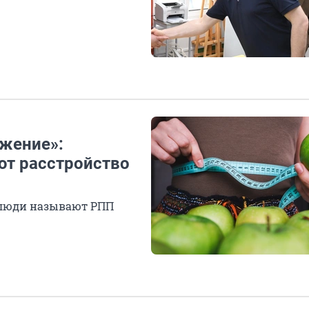
ажение»:
ают расстройство
 люди называют РПП