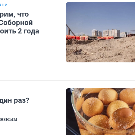
ЗАНИ
трим, что
 Соборной
оить 2 года
дин раз?
олезным