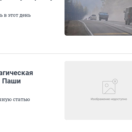
 в этот день
рагическая
а Паши
учную статью