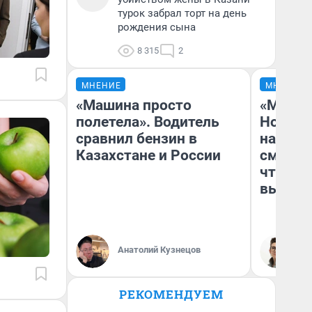
турок забрал торт на день
рождения сына
8 315
2
МНЕНИЕ
МНЕНИЕ
«Машина просто
«Мы ви
полетела». Водитель
Нолана
сравнил бензин в
настро
Казахстане и России
смотре
чтобы 
выгляд
Анатолий Кузнецов
На
РЕКОМЕНДУЕМ