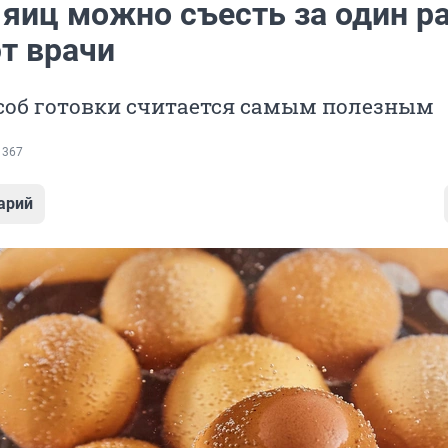
 яиц можно съесть за один р
т врачи
особ готовки считается самым полезным
 367
арий