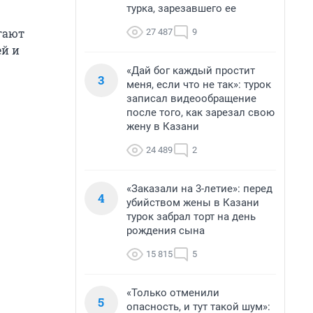
турка, зарезавшего ее
гают
27 487
9
ей и
«Дай бог каждый простит
3
меня, если что не так»: турок
записал видеообращение
после того, как зарезал свою
жену в Казани
24 489
2
«Заказали на 3-летие»: перед
4
убийством жены в Казани
турок забрал торт на день
рождения сына
15 815
5
«Только отменили
5
опасность, и тут такой шум»: