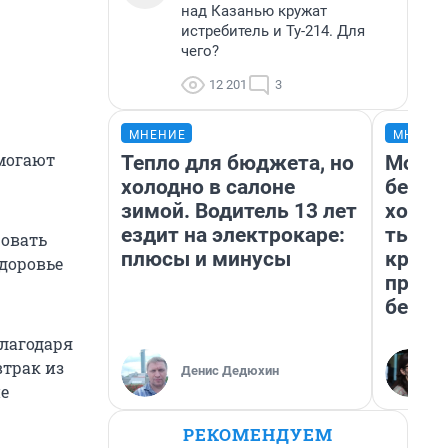
над Казанью кружат
истребитель и Ту-214. Для
чего?
12 201
3
МНЕНИЕ
МНЕНИ
омогают
Тепло для бюджета, но
Мой б
холодно в салоне
береж
зимой. Водитель 13 лет
хотел
ездит на электрокаре:
тысяч
ровать
плюсы и минусы
креди
здоровье
приех
безоп
благодаря
втрак из
Денис Дедюхин
не
РЕКОМЕНДУЕМ