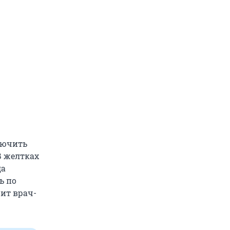
лючить
В желтках
да
ь по
рит врач-