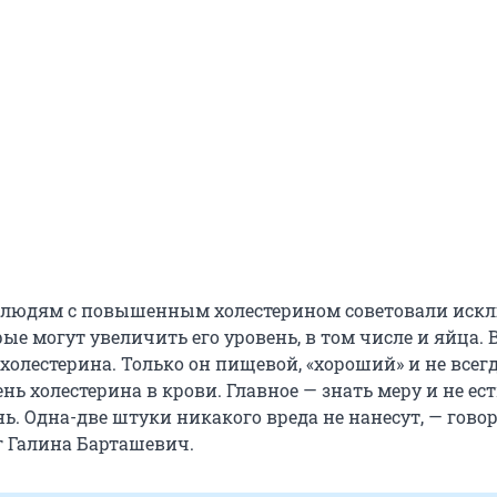
я людям с повышенным холестерином советовали иск
ые могут увеличить его уровень, в том числе и яйца. 
холестерина. Только он пищевой, «хороший» и не всег
ь холестерина в крови. Главное — знать меру и не ест
нь. Одна-две штуки никакого вреда не нанесут, — гово
г Галина Барташевич.