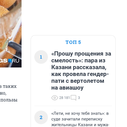
ТОП 5
«Прошу прощения за
1
смелость»: пара из
Казани рассказала,
как провела гендер-
пати с вертолетом
в таких
на авиашоу
но,
28 181
3
о пользы
«Лети, не хочу тебя знать»: в
2
суде зачитали переписку
жительницы Казани и мужа-