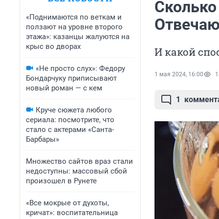
Сколько
«Поднимаются по веткам и
Отвечаю
ползают на уровне второго
этажа»: казанцы жалуются на
крыс во дворах
И какой сп
«Не просто слух»: Федору
1 мая 2024, 16:00
1
Бондарчуку приписывают
новый роман — с кем
1
коммент
Круче сюжета любого
сериала: посмотрите, что
стало с актерами «Санта-
Барбары»
Множество сайтов враз стали
недоступны: массовый сбой
произошел в Рунете
«Все мокрые от духоты,
кричат»: воспитательница