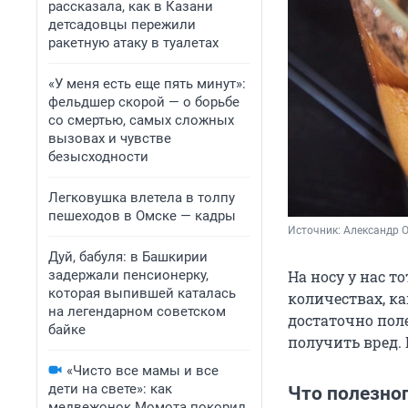
рассказала, как в Казани
детсадовцы пережили
ракетную атаку в туалетах
«У меня есть еще пять минут»:
фельдшер скорой — о борьбе
со смертью, самых сложных
вызовах и чувстве
безысходности
Легковушка влетела в толпу
пешеходов в Омске — кадры
Источник: 
Александр 
Дуй, бабуля: в Башкирии
задержали пенсионерку,
На носу у нас т
которая выпившей каталась
количествах, ка
на легендарном советском
достаточно поле
байке
получить вред. 
«Чисто все мамы и все
дети на свете»: как
Что полезног
медвежонок Момота покорил