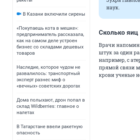
ракеты
наук.
В Казани включили сирены
«Покупаешь кота в мешке»:
Сколько яиц 
предприниматель рассказала,
как на самом деле устроен
Врачи напомина
бизнес со складами дешевых
штук за один р
товаров
например, с ате
прямой связи м
Наследие, которое чудом не
развалилось: транспортный
крови ученые н
эксперт разнес миф о
«вечных» советских дорогах
Дома полыхают, дрон попал в
склад Wildberries: главное о
налетах
В Татарстане ввели ракетную
опасность