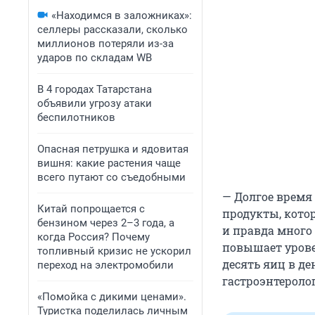
«Находимся в заложниках»:
селлеры рассказали, сколько
миллионов потеряли из-за
ударов по складам WB
В 4 городах Татарстана
объявили угрозу атаки
беспилотников
Опасная петрушка и ядовитая
вишня: какие растения чаще
всего путают со съедобными
— Долгое врем
Китай попрощается с
продукты, котор
бензином через 2–3 года, а
и правда много 
когда Россия? Почему
повышает уровен
топливный кризис не ускорил
десять яиц в де
переход на электромобили
гастроэнтероло
«Помойка с дикими ценами».
Туристка поделилась личным