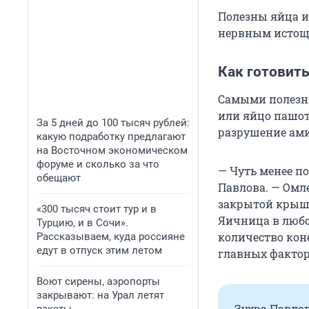
Полезны яйца и
нервным истоще
Как готовит
Самыми полезн
или яйцо пашот.
За 5 дней до 100 тысяч рублей:
разрушение ам
какую подработку предлагают
на Восточном экономическом
форуме и сколько за что
— Чуть менее п
обещают
Павлова. — Омле
закрытой крышк
«300 тысяч стоит тур и в
Яичница в любо
Турцию, и в Сочи».
количество кон
Рассказываем, куда россияне
едут в отпуск этим летом
главных фактор
Воют сирены, аэропорты
закрывают: на Урал летят
Зухра Павло