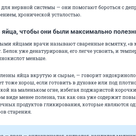
 для нервной системы — они помогают бороться с депр
нием, хронической усталостью.
ь яйца, чтобы они были максимально полез
ыми яйцами врачи называют сваренные всмятку, «в 
 Белок уже денатурирован, его легче усвоить, и темп
инокислот меньше.
олезны яйца вкрутую и сырые, — говорит эндокриноло
т тоже хорош, если готовить в духовке или под плотн
ой на маленьком огне, избегая поджаристой корочки
м виде менее полезна, так как она уже содержит пов
ечных продуктов гликирования, которые являются о
ов старения.
ва — врач — эндокринолог-андролог, кандидат медиц