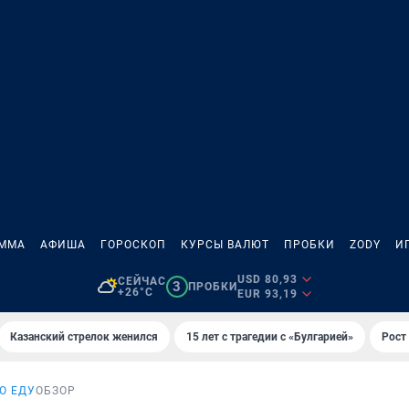
АММА
АФИША
ГОРОСКОП
КУРСЫ ВАЛЮТ
ПРОБКИ
ZODY
И
USD 80,93
СЕЙЧАС
3
ПРОБКИ
+26°C
EUR 93,19
Казанский стрелок женился
15 лет с трагедии с «Булгарией»
Рост 
О ЕДУ
ОБЗОР