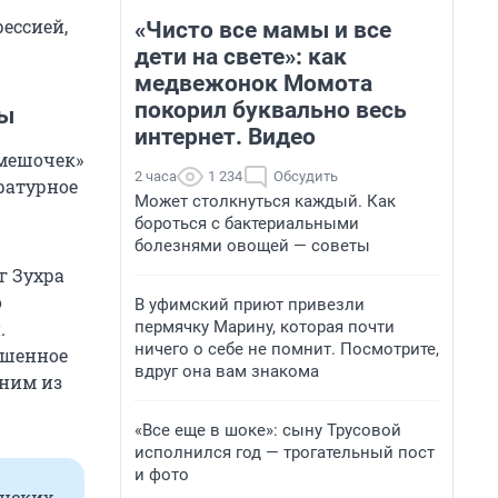
ессией,
«Чисто все мамы и все
дети на свете»: как
медвежонок Момота
покорил буквально весь
ны
интернет. Видео
мешочек»
2 часа
1 234
Обсудить
ературное
Может столкнуться каждый. Как
бороться с бактериальными
болезнями овощей — советы
г Зухра
о
В уфимский приют привезли
пермячку Марину, которая почти
.
ничего о себе не помнит. Посмотрите,
ышенное
вдруг она вам знакома
дним из
«Все еще в шоке»: сыну Трусовой
исполнился год — трогательный пост
и фото
инских