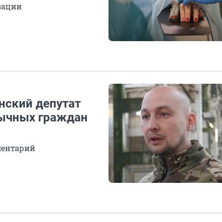
зации
анский депутат
ычных граждан
ментарий