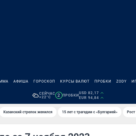
АММА
АФИША
ГОРОСКОП
КУРСЫ ВАЛЮТ
ПРОБКИ
ZODY
И
USD 82,17
СЕЙЧАС
2
ПРОБКИ
+22°C
EUR 94,84
Казанский стрелок женился
15 лет с трагедии с «Булгарией»
Рост 