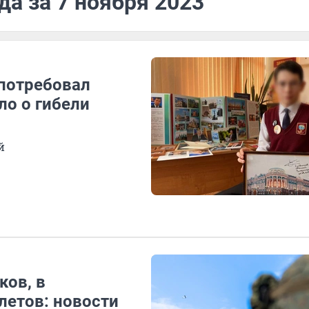
да за 7 ноября 2023
потребовал
ло о гибели
й
ков, в
летов: новости