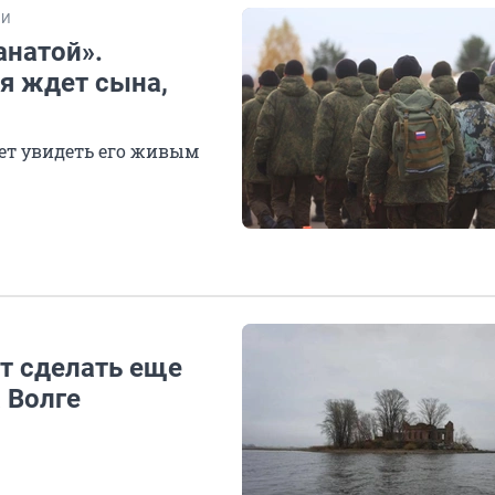
ИИ
анатой».
ая ждет сына,
жет увидеть его живым
т сделать еще
 Волге