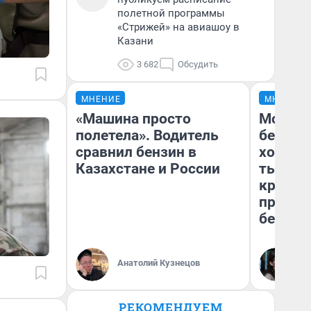
полетной программы
«Стрижей» на авиашоу в
Казани
3 682
Обсудить
МНЕНИЕ
МНЕНИЕ
«Машина просто
Мой ба
полетела». Водитель
береже
сравнил бензин в
хотела 
Казахстане и России
тысяч,
кредит,
приеха
безопа
Кс
Анатолий Кузнецов
Ав
РЕКОМЕНДУЕМ