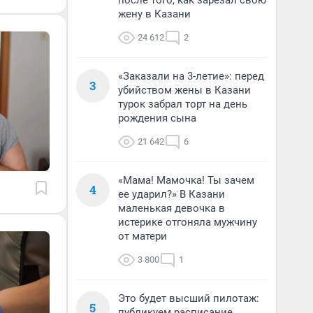
после того, как зарезал свою
жену в Казани
24 612
2
«Заказали на 3-летие»: перед
3
убийством жены в Казани
турок забрал торт на день
рождения сына
21 642
6
«Мама! Мамочка! Ты зачем
4
ее ударил?» В Казани
маленькая девочка в
истерике отгоняла мужчину
от матери
3 800
1
Это будет высший пилотаж:
5
публикуем расписание