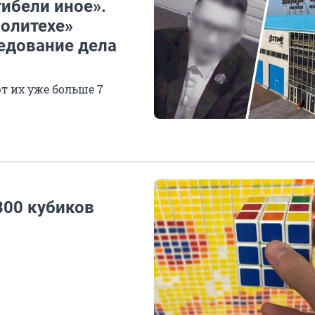
гибели иное».
Политехе»
ледование дела
т их уже больше 7
300 кубиков