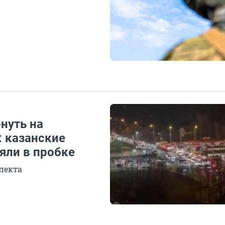
нуть на
: казанские
ряли в пробке
пекта