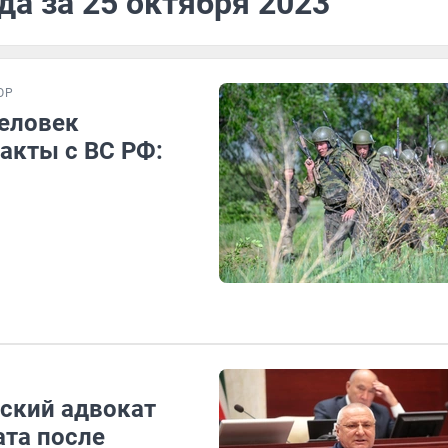
да за 25 октября 2023
ОР
человек
акты с ВС РФ:
нский адвокат
ата после