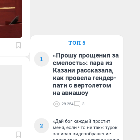
ТОП 5
«Прошу прощения за
1
смелость»: пара из
Казани рассказала,
как провела гендер-
пати с вертолетом
на авиашоу
28 254
3
«Дай бог каждый простит
2
меня, если что не так»: турок
записал видеообращение