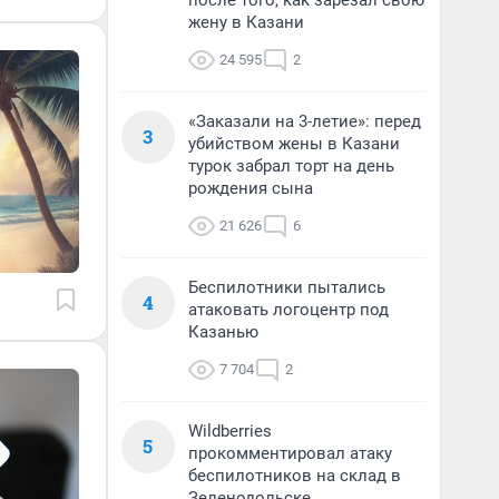
после того, как зарезал свою
жену в Казани
24 595
2
«Заказали на 3-летие»: перед
3
убийством жены в Казани
турок забрал торт на день
рождения сына
21 626
6
Беспилотники пытались
4
атаковать логоцентр под
Казанью
7 704
2
Wildberries
5
прокомментировал атаку
беспилотников на склад в
Зеленодольске