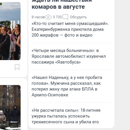
комаров в августе
8 часов
3 735
Обсудить
«Кто-то считает меня сумасшедшей».
Екатеринбурженка приютила дома
200 жирафов — фото и видео
«Четыре месяца больничных»: в
Ярославле автомобилист изувечил
пассажира «Яавтобуса»
«Нашел Наденьку, а у нее пробита
голова». Мужчина рассказал, как
потерял жену при атаке БПЛА в
Архипо-Осиповке
«Не рассчитала силы»: 18-летняя
ужурка пыталась успокоить
трехмесячного сына и убила его