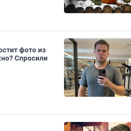
остит фото из
жно? Спросили