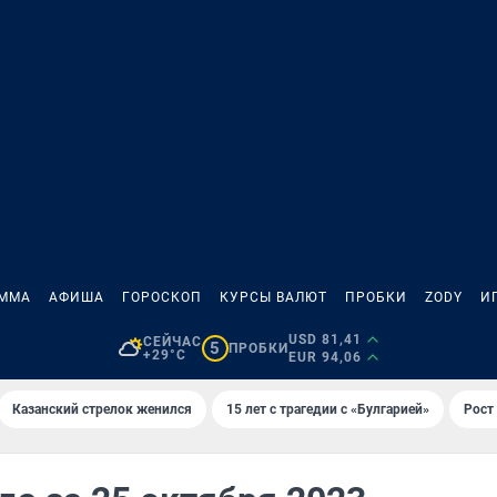
АММА
АФИША
ГОРОСКОП
КУРСЫ ВАЛЮТ
ПРОБКИ
ZODY
И
USD 81,41
СЕЙЧАС
5
ПРОБКИ
+29°C
EUR 94,06
Казанский стрелок женился
15 лет с трагедии с «Булгарией»
Рост 