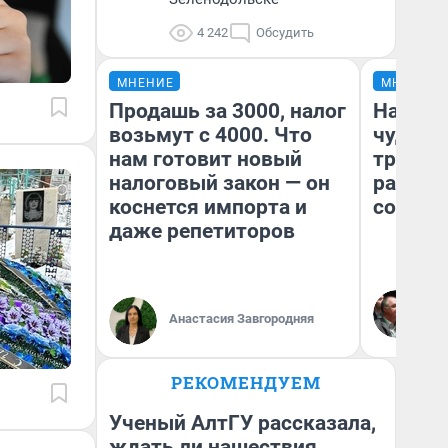
4 242
Обсудить
МНЕНИЕ
МНЕНИЕ
Продашь за 3000, налог
Наслед
возьмут с 4000. Что
чудом 
нам готовит новый
трансп
налоговый закон — он
разнес
коснется импорта и
советс
даже репетиторов
Ол
Бл
Анастасия Завгородняя
вл
би
РЕКОМЕНДУЕМ
Ученый АлтГУ рассказала,
ждать ли нашествия