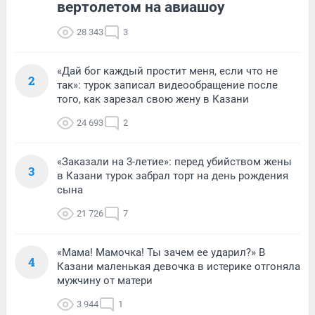
вертолетом на авиашоу
28 343
3
«Дай бог каждый простит меня, если что не
2
так»: турок записал видеообращение после
того, как зарезал свою жену в Казани
24 693
2
«Заказали на 3-летие»: перед убийством жены
3
в Казани турок забрал торт на день рождения
сына
21 726
7
«Мама! Мамочка! Ты зачем ее ударил?» В
4
Казани маленькая девочка в истерике отгоняла
мужчину от матери
3 944
1