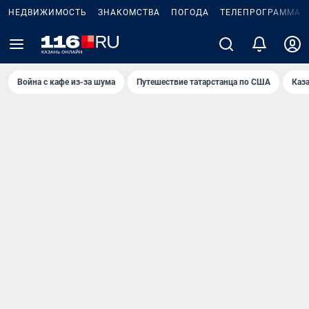
НЕДВИЖИМОСТЬ
ЗНАКОМСТВА
ПОГОДА
ТЕЛЕПРОГРАММА
Война с кафе из-за шума
Путешествие татарстанца по США
Каз