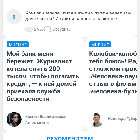
Сколько комнат и миллионов нужно казанцам
5
для счастья? Изучили запросы на жилье
2 953
Обсудить
МНЕНИЕ
МНЕНИЕ
Мой банк меня
Колобок-колобо
бережет. Журналист
тебя боюсь! Рад
хотела снять 200
отложили прок
тысяч, чтобы погасить
«Человека-паук
кредит, — к ней домой
отзыв о фильме
приехала служба
«человека-булк
безопасности
Ксения Владимирская
Надежда Губарь
Автор мнения
РЕКОМЕНДУЕМ