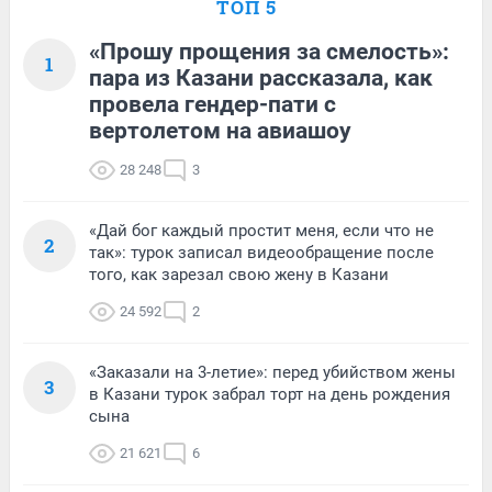
ТОП 5
«Прошу прощения за смелость»:
1
пара из Казани рассказала, как
провела гендер-пати с
вертолетом на авиашоу
28 248
3
«Дай бог каждый простит меня, если что не
2
так»: турок записал видеообращение после
того, как зарезал свою жену в Казани
24 592
2
«Заказали на 3-летие»: перед убийством жены
3
в Казани турок забрал торт на день рождения
сына
21 621
6