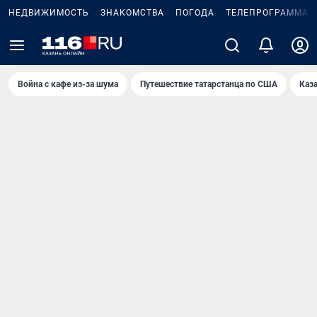
НЕДВИЖИМОСТЬ
ЗНАКОМСТВА
ПОГОДА
ТЕЛЕПРОГРАММА
Война с кафе из-за шума
Путешествие татарстанца по США
Каз