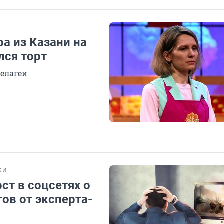
ра из Казани на
лся торт
Пелагеи
КИ
ост в соцсетях о
ов от эксперта-