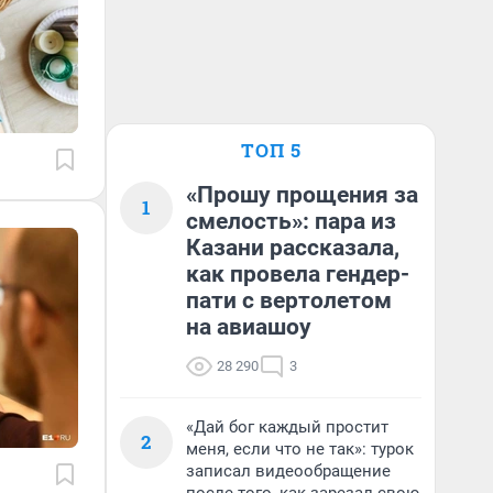
ТОП 5
«Прошу прощения за
1
смелость»: пара из
Казани рассказала,
как провела гендер-
пати с вертолетом
на авиашоу
28 290
3
«Дай бог каждый простит
2
меня, если что не так»: турок
записал видеообращение