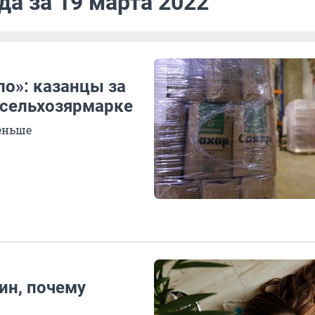
да за 19 марта 2022
о»: казанцы за
а сельхозярмарке
еньше
ин, почему