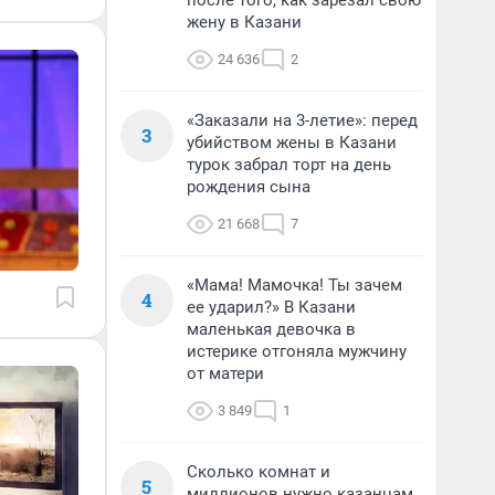
после того, как зарезал свою
жену в Казани
24 636
2
«Заказали на 3-летие»: перед
3
убийством жены в Казани
турок забрал торт на день
рождения сына
21 668
7
«Мама! Мамочка! Ты зачем
4
ее ударил?» В Казани
маленькая девочка в
истерике отгоняла мужчину
от матери
3 849
1
Сколько комнат и
5
миллионов нужно казанцам