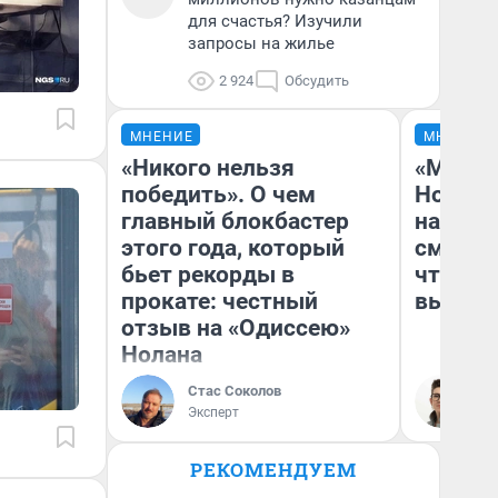
для счастья? Изучили
запросы на жилье
2 924
Обсудить
МНЕНИЕ
МНЕНИЕ
«Никого нельзя
«Мы ви
победить». О чем
Нолана
главный блокбастер
настро
этого года, который
смотре
бьет рекорды в
чтобы 
прокате: честный
выгляд
отзыв на «Одиссею»
Нолана
Стас Соколов
На
Эксперт
РЕКОМЕНДУЕМ