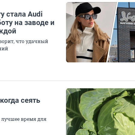
у стала Audi
оту на заводе и
еждой
оворит, что удачный
ний
 когда сеять
 лучшее время для