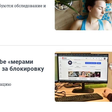
буются обследование и
ube «мерами
 за блокировку
нацию