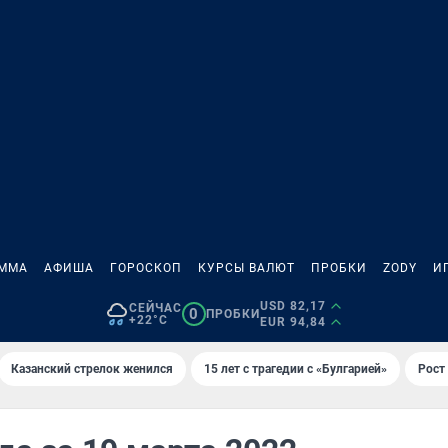
АММА
АФИША
ГОРОСКОП
КУРСЫ ВАЛЮТ
ПРОБКИ
ZODY
И
USD 82,17
СЕЙЧАС
0
ПРОБКИ
+22°C
EUR 94,84
Казанский стрелок женился
15 лет с трагедии с «Булгарией»
Рост 