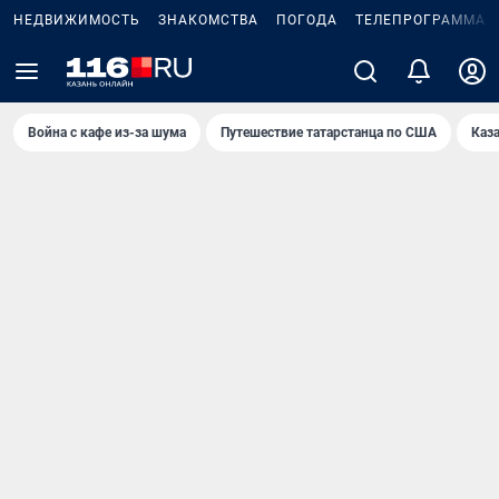
НЕДВИЖИМОСТЬ
ЗНАКОМСТВА
ПОГОДА
ТЕЛЕПРОГРАММА
Война с кафе из-за шума
Путешествие татарстанца по США
Каз