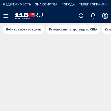
НЕДВИЖИМОСТЬ
ЗНАКОМСТВА
ПОГОДА
ТЕЛЕПРОГРАММА
Война с кафе из-за шума
Путешествие татарстанца по США
Каз