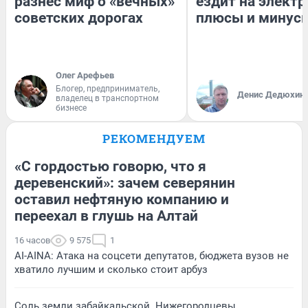
разнес миф о «вечных»
ездит на электр
советских дорогах
плюсы и минус
Олег Арефьев
Блогер, предприниматель,
Денис Дедюхин
владелец в транспортном
бизнесе
РЕКОМЕНДУЕМ
«С гордостью говорю, что я
деревенский»: зачем северянин
оставил нефтяную компанию и
переехал в глушь на Алтай
16 часов
9 575
1
AI-AINA: Атака на соцсети депутатов, бюджета вузов не
хватило лучшим и сколько стоит арбуз
Соль земли забайкальской. Нижегородцевы