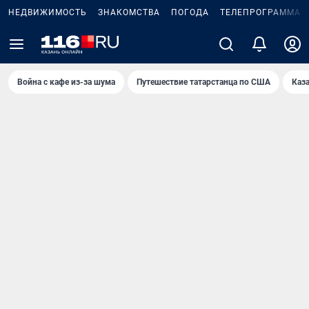
НЕДВИЖИМОСТЬ
ЗНАКОМСТВА
ПОГОДА
ТЕЛЕПРОГРАММА
Война с кафе из-за шума
Путешествие татарстанца по США
Каз