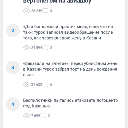
вертолетом на авиашоу
28 249
3
«Дай бог каждый простит меня, если что не
2
так»: турок записал видеообращение после
того, как зарезал свою жену в Казани
24 594
2
«Заказали на 3-летие»: перед убийством жены
3
в Казани турок забрал торт на день рождения
сына
21 623
6
Беспилотники пытались атаковать логоцентр
4
под Казанью
7 699
2