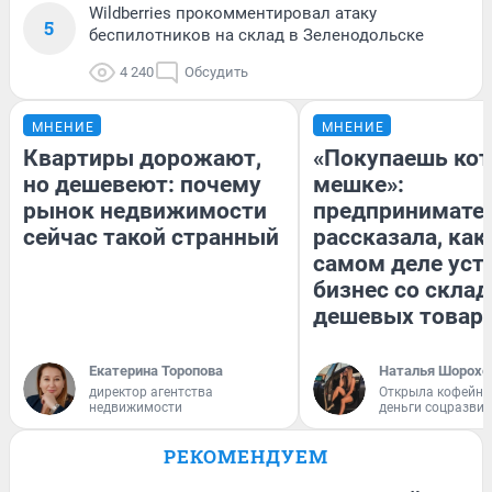
Wildberries прокомментировал атаку
5
беспилотников на склад в Зеленодольске
4 240
Обсудить
МНЕНИЕ
МНЕНИЕ
Квартиры дорожают,
«Покупаешь кот
но дешевеют: почему
мешке»:
рынок недвижимости
предпринимате
сейчас такой странный
рассказала, как
самом деле уст
бизнес со скла
дешевых товар
Екатерина Торопова
Наталья Шорохо
директор агентства
Открыла кофейну
недвижимости
деньги соцразви
РЕКОМЕНДУЕМ