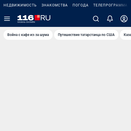
НЕДВИЖИМОСТЬ
ЗНАКОМСТВА
ПОГОДА
ТЕЛЕПРОГРАММА
Война с кафе из-за шума
Путешествие татарстанца по США
Каз