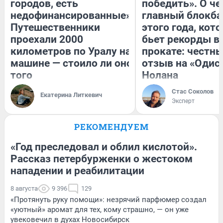
городов, есть
победить». О ч
недофинансированные».
главный блокба
Путешественники
этого года, кот
проехали 2000
бьет рекорды в
километров по Уралу на
прокате: честн
машине — стоило ли оно
отзыв на «Одис
того
Нолана
Стас Соколов
Екатерина Литкевич
Эксперт
РЕКОМЕНДУЕМ
«Год преследовал и облил кислотой».
Рассказ петербурженки о жестоком
нападении и реабилитации
8 августа
9 396
129
«Протянуть руку помощи»: незрячий парфюмер создал
«уютный» аромат для тех, кому страшно, — он уже
увековечил в духах Новосибирск