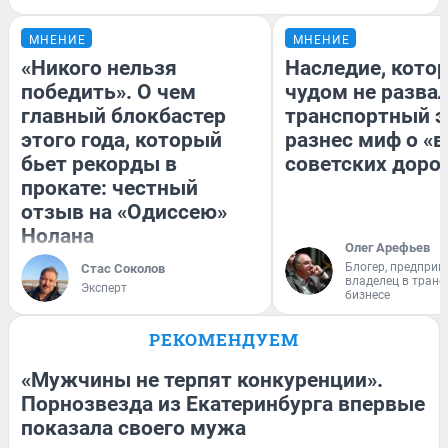
МНЕНИЕ
МНЕНИЕ
«Никого нельзя
Наследие, кото
победить». О чем
чудом не разва
главный блокбастер
транспортный э
этого года, который
разнес миф о «
бьет рекорды в
советских доро
прокате: честный
отзыв на «Одиссею»
Нолана
Олег Арефьев
Блогер, предприн
Стас Соколов
владелец в тран
Эксперт
бизнесе
РЕКОМЕНДУЕМ
«Мужчины не терпят конкуренции».
Порнозвезда из Екатеринбурга впервые
показала своего мужа