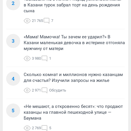
2
в Казани турок забрал торт на день рождения
сына
21 765
7
«Мама! Мамочка! Ты зачем ее ударил?» В
3
Казани маленькая девочка в истерике отгоняла
мужчину от матери
3 980
1
Сколько комнат и миллионов нужно казанцам
4
для счастья? Изучили запросы на жилье
2 971
Обсудить
«Не мешают, а откровенно бесят»: что продают
5
казанцы на главной пешеходной улице —
Баумана
2 769
5