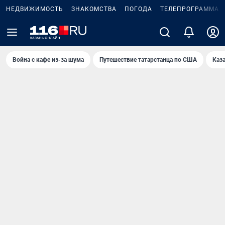
НЕДВИЖИМОСТЬ
ЗНАКОМСТВА
ПОГОДА
ТЕЛЕПРОГРАММА
Война с кафе из-за шума
Путешествие татарстанца по США
Каз