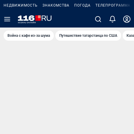
НЕДВИЖИМОСТЬ
ЗНАКОМСТВА
ПОГОДА
ТЕЛЕПРОГРАММА
Война с кафе из-за шума
Путешествие татарстанца по США
Каз