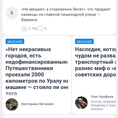
«Не мешают, а откровенно бесят»: что продают
5
казанцы на главной пешеходной улице —
Баумана
2 753
5
МНЕНИЕ
МНЕНИЕ
«Нет некрасивых
Наследие, кото
городов, есть
чудом не разва
недофинансированные».
транспортный э
Путешественники
разнес миф о «
проехали 2000
советских доро
километров по Уралу на
машине — стоило ли оно
того
Олег Арефьев
Блогер, предприн
Екатерина Литкевич
владелец в тран
бизнесе