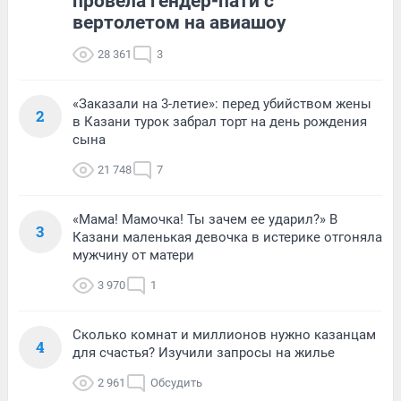
провела гендер-пати с
вертолетом на авиашоу
28 361
3
«Заказали на 3-летие»: перед убийством жены
2
в Казани турок забрал торт на день рождения
сына
21 748
7
«Мама! Мамочка! Ты зачем ее ударил?» В
3
Казани маленькая девочка в истерике отгоняла
мужчину от матери
3 970
1
Сколько комнат и миллионов нужно казанцам
4
для счастья? Изучили запросы на жилье
2 961
Обсудить