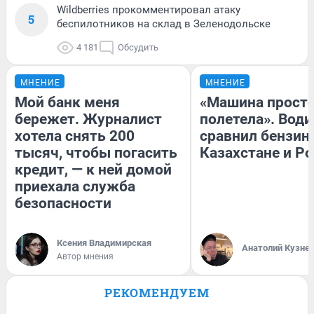
Wildberries прокомментировал атаку
5
беспилотников на склад в Зеленодольске
4 181
Обсудить
МНЕНИЕ
МНЕНИЕ
Мой банк меня
«Машина прост
бережет. Журналист
полетела». Води
хотела снять 200
сравнил бензин
тысяч, чтобы погасить
Казахстане и Р
кредит, — к ней домой
приехала служба
безопасности
Ксения Владимирская
Анатолий Кузне
Автор мнения
РЕКОМЕНДУЕМ