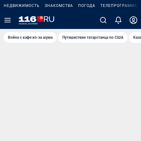
НЕДВИЖИМОСТЬ
ЗНАКОМСТВА
ПОГОДА
ТЕЛЕПРОГРАММА
Война с кафе из-за шума
Путешествие татарстанца по США
Каз