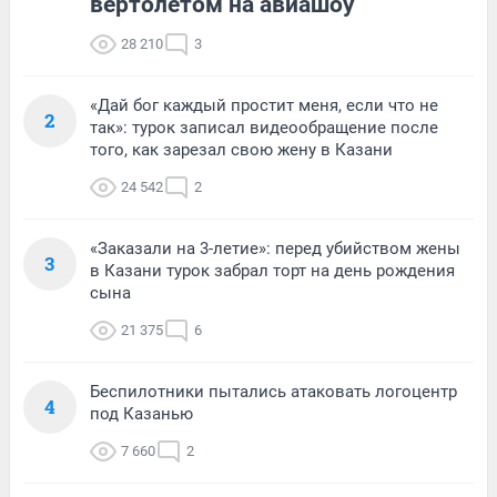
вертолетом на авиашоу
28 210
3
«Дай бог каждый простит меня, если что не
2
так»: турок записал видеообращение после
того, как зарезал свою жену в Казани
24 542
2
«Заказали на 3-летие»: перед убийством жены
3
в Казани турок забрал торт на день рождения
сына
21 375
6
Беспилотники пытались атаковать логоцентр
4
под Казанью
7 660
2