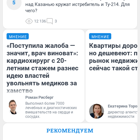
5
над Казанью кружат истребитель и Ту-214. Для
чего?
12 136
3
МНЕНИЕ
МНЕНИЕ
«Поступила жалоба —
Квартиры доро
значит, врач виноват»:
но дешевеют: п
кардиохирург с 20-
рынок недвижи
летним стажем разнес
сейчас такой с
идею властей
увольнять медиков за
хамство
Роман Рисберг
Выполнил более 7000
Екатерина Тороп
лечебных и диагностических
вмешательств на сердце и
директор агентст
сосудах.
недвижимости
РЕКОМЕНДУЕМ