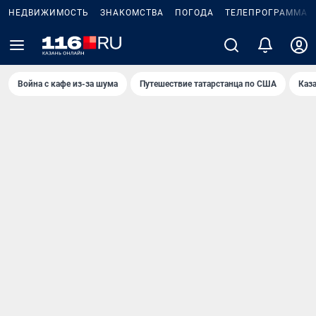
НЕДВИЖИМОСТЬ
ЗНАКОМСТВА
ПОГОДА
ТЕЛЕПРОГРАММА
Война с кафе из-за шума
Путешествие татарстанца по США
Каз