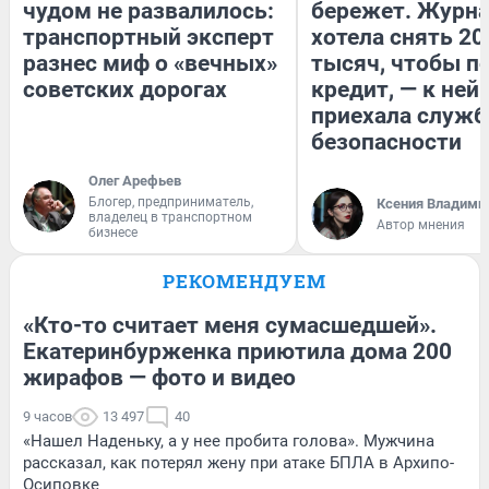
чудом не развалилось:
бережет. Журн
транспортный эксперт
хотела снять 20
разнес миф о «вечных»
тысяч, чтобы п
советских дорогах
кредит, — к ней
приехала служб
безопасности
Олег Арефьев
Блогер, предприниматель,
Ксения Владими
владелец в транспортном
Автор мнения
бизнесе
РЕКОМЕНДУЕМ
«Кто-то считает меня сумасшедшей».
Екатеринбурженка приютила дома 200
жирафов — фото и видео
9 часов
13 497
40
«Нашел Наденьку, а у нее пробита голова». Мужчина
рассказал, как потерял жену при атаке БПЛА в Архипо-
Осиповке