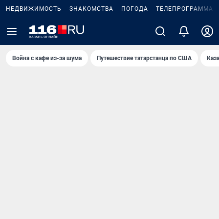
НЕДВИЖИМОСТЬ
ЗНАКОМСТВА
ПОГОДА
ТЕЛЕПРОГРАММА
Война с кафе из-за шума
Путешествие татарстанца по США
Каз