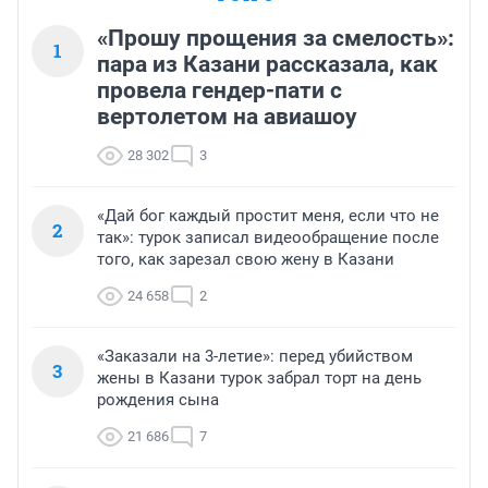
«Прошу прощения за смелость»:
1
пара из Казани рассказала, как
провела гендер-пати с
вертолетом на авиашоу
28 302
3
«Дай бог каждый простит меня, если что не
2
так»: турок записал видеообращение после
того, как зарезал свою жену в Казани
24 658
2
«Заказали на 3-летие»: перед убийством
3
жены в Казани турок забрал торт на день
рождения сына
21 686
7