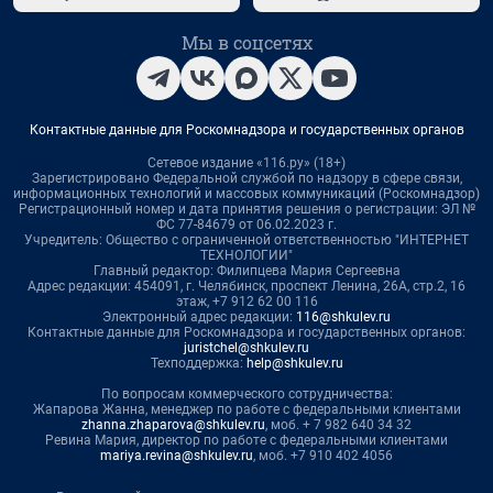
Мы в соцсетях
Контактные данные для Роскомнадзора и государственных органов
Сетевое издание «116.ру» (18+)
Зарегистрировано Федеральной службой по надзору в сфере связи,
информационных технологий и массовых коммуникаций (Роскомнадзор)
Регистрационный номер и дата принятия решения о регистрации: ЭЛ №
ФС 77-84679 от 06.02.2023 г.
Учредитель: Общество с ограниченной ответственностью "ИНТЕРНЕТ
ТЕХНОЛОГИИ"
Главный редактор: Филипцева Мария Сергеевна
Адрес редакции: 454091, г. Челябинск, проспект Ленина, 26А, стр.2, 16
этаж, +7 912 62 00 116
Электронный адрес редакции:
116@shkulev.ru
Контактные данные для Роскомнадзора и государственных органов:
juristchel@shkulev.ru
Техподдержка:
help@shkulev.ru
По вопросам коммерческого сотрудничества:
Жапарова Жанна, менеджер по работе с федеральными клиентами
zhanna.zhaparova@shkulev.ru
, моб. + 7 982 640 34 32
Ревина Мария, директор по работе с федеральными клиентами
mariya.revina@shkulev.ru
, моб. +7 910 402 4056