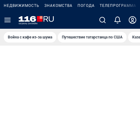
НЕДВИЖИМОСТЬ
ЗНАКОМСТВА
ПОГОДА
ТЕЛЕПРОГРАММА
Война с кафе из-за шума
Путешествие татарстанца по США
Каз