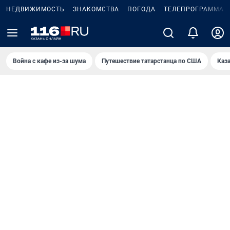
НЕДВИЖИМОСТЬ
ЗНАКОМСТВА
ПОГОДА
ТЕЛЕПРОГРАММА
Война с кафе из-за шума
Путешествие татарстанца по США
Каз