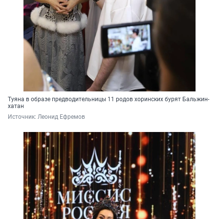
Туяна в образе предводительницы 11 родов хоринских бурят Бальжин-
хатан
Источник: 
Леонид Ефремов