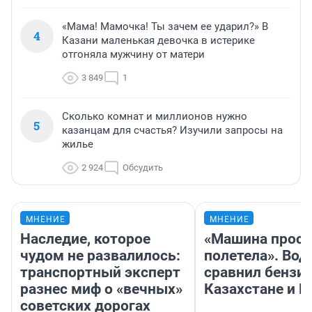
«Мама! Мамочка! Ты зачем ее ударил?» В
4
Казани маленькая девочка в истерике
отгоняла мужчину от матери
3 849
1
Сколько комнат и миллионов нужно
5
казанцам для счастья? Изучили запросы на
жилье
2 924
Обсудить
МНЕНИЕ
МНЕНИЕ
Наследие, которое
«Машина прост
чудом не развалилось:
полетела». Вод
транспортный эксперт
сравнил бензин
разнес миф о «вечных»
Казахстане и Р
советских дорогах