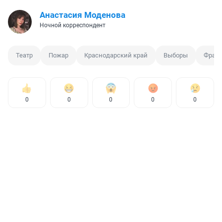
Анастасия Моденова
Ночной корреспондент
Театр
Пожар
Краснодарский край
Выборы
Фран
0
0
0
0
0