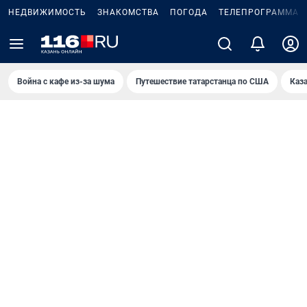
НЕДВИЖИМОСТЬ
ЗНАКОМСТВА
ПОГОДА
ТЕЛЕПРОГРАММА
Война с кафе из-за шума
Путешествие татарстанца по США
Каз