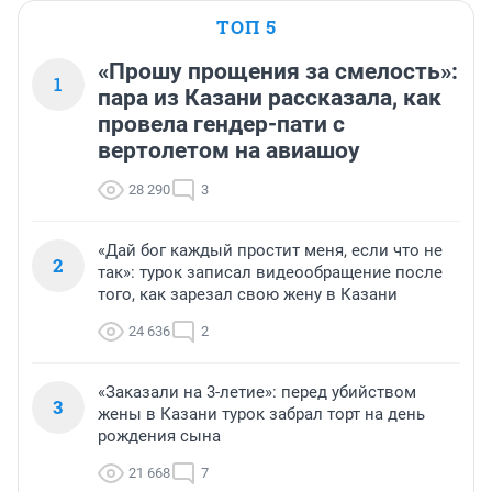
ТОП 5
«Прошу прощения за смелость»:
1
пара из Казани рассказала, как
провела гендер-пати с
вертолетом на авиашоу
28 290
3
«Дай бог каждый простит меня, если что не
2
так»: турок записал видеообращение после
того, как зарезал свою жену в Казани
24 636
2
«Заказали на 3-летие»: перед убийством
3
жены в Казани турок забрал торт на день
рождения сына
21 668
7