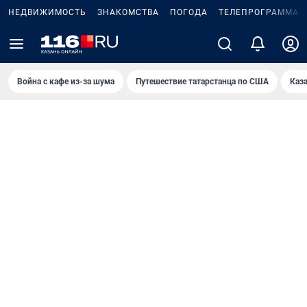
НЕДВИЖИМОСТЬ
ЗНАКОМСТВА
ПОГОДА
ТЕЛЕПРОГРАММА
Война с кафе из-за шума
Путешествие татарстанца по США
Каз