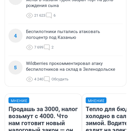
рождения сына
21 623
6
Беспилотники пытались атаковать
4
логоцентр под Казанью
7 699
2
Wildberries прокомментировал атаку
5
беспилотников на склад в Зеленодольске
4 240
Обсудить
МНЕНИЕ
МНЕНИЕ
Продашь за 3000, налог
Тепло для бюд
возьмут с 4000. Что
холодно в сало
нам готовит новый
зимой. Водител
налоговый закон — он
ездит на элект