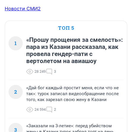
Новости СМИ2
ТОП 5
«Прошу прощения за смелость»:
1
пара из Казани рассказала, как
провела гендер-пати с
вертолетом на авиашоу
28 249
3
«Дай бог каждый простит меня, если что не
2
так»: турок записал видеообращение после
того, как зарезал свою жену в Казани
24 594
2
«Заказали на 3-летие»: перед убийством
3
жены в Казани турок забрал торт на день