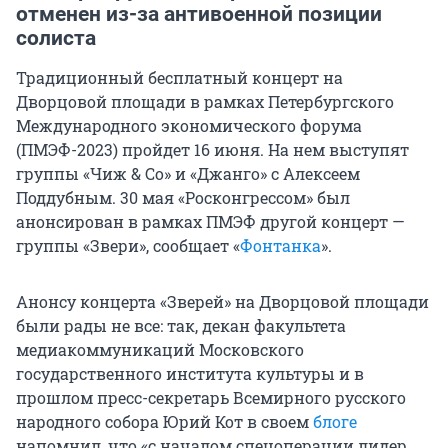
отменен из-за антивоенной позиции
солиста
Традиционный бесплатный концерт на
Дворцовой площади в рамках Петербургского
Международного экономического форума
(ПМЭФ-2023) пройдет 16 июня. На нем выступят
группы «Чиж & Co» и «Джанго» с Алексеем
Поддубным. 30 мая «Росконгрессом» был
анонсирован в рамках ПМЭФ другой концерт —
группы «Звери», сообщает «
Фонтанка
».
Анонсу концерта «Зверей» на Дворцовой площади
были рады не все: так, декан факультета
медиакоммуникаций Московского
государственного института культуры и в
прошлом пресс-секретарь Всемирного русского
народного собора Юрий Кот в своем
блоге
напомнил, что «с началом спецоперации лидер