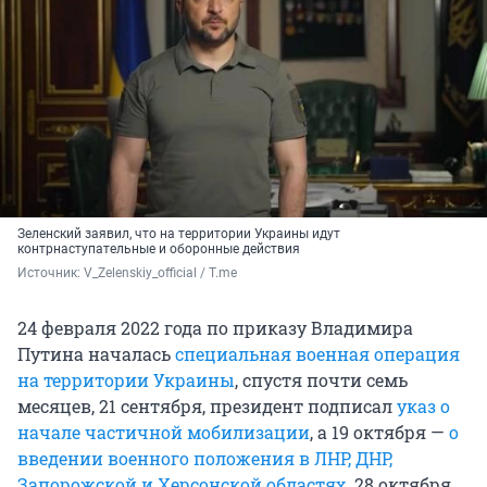
Зеленский заявил, что на территории Украины идут
контрнаступательные и оборонные действия
Источник: 
V_Zelenskiy_official / T.me
24 февраля 2022 года по приказу Владимира
Путина началась
специальная военная операция
на территории Украины
, спустя почти семь
месяцев, 21 сентября, президент подписал
указ о
начале частичной мобилизации
, а 19 октября —
о
введении военного положения в ЛНР, ДНР,
Запорожской и Херсонской областях
. 28 октября