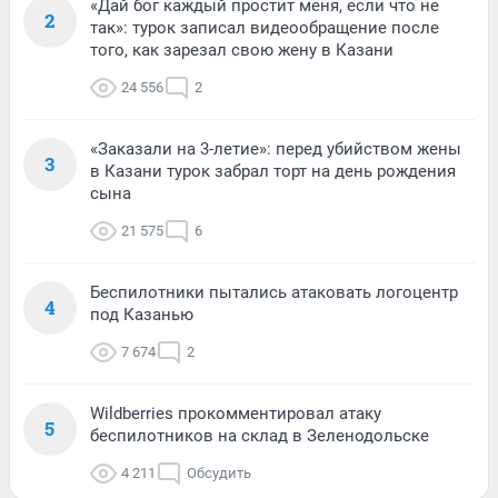
«Дай бог каждый простит меня, если что не
2
так»: турок записал видеообращение после
того, как зарезал свою жену в Казани
24 556
2
«Заказали на 3-летие»: перед убийством жены
3
в Казани турок забрал торт на день рождения
сына
21 575
6
Беспилотники пытались атаковать логоцентр
4
под Казанью
7 674
2
Wildberries прокомментировал атаку
5
беспилотников на склад в Зеленодольске
4 211
Обсудить