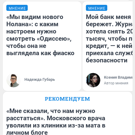
МНЕНИЕ
МНЕНИЕ
«Мы видим нового
Мой банк меня
Нолана»: с каким
бережет. Журн
настроем нужно
хотела снять 20
смотреть «Одиссею»,
тысяч, чтобы п
чтобы она не
кредит, — к ней
выглядела как фиаско
приехала служб
безопасности
Ксения Владими
Надежда Губарь
Автор мнения
РЕКОМЕНДУЕМ
«Мне сказали, что нам нужно
расстаться». Московского врача
уволили из клиники из-за мата в
личном блоге