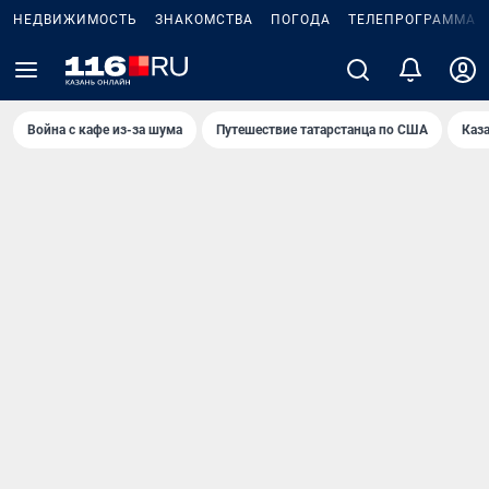
НЕДВИЖИМОСТЬ
ЗНАКОМСТВА
ПОГОДА
ТЕЛЕПРОГРАММА
Война с кафе из-за шума
Путешествие татарстанца по США
Каз