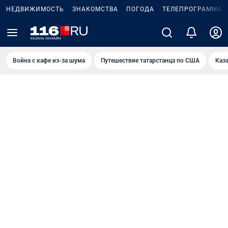
НЕДВИЖИМОСТЬ
ЗНАКОМСТВА
ПОГОДА
ТЕЛЕПРОГРАММА
Война с кафе из-за шума
Путешествие татарстанца по США
Каз