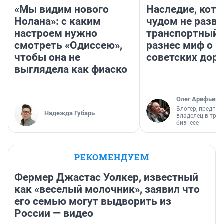
«Мы видим нового
Наследие, кото
Нолана»: с каким
чудом не разва
настроем нужно
транспортный 
смотреть «Одиссею»,
разнес миф о 
чтобы она не
советских доро
выглядела как фиаско
Олег Арефьев
Блогер, предпри
Надежда Губарь
владелец в тра
бизнесе
РЕКОМЕНДУЕМ
Фермер Джастас Уолкер, известный
как «веселый молочник», заявил что
его семью могут выдворить из
России — видео