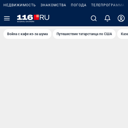
НЕДВИЖИМОСТЬ
ЗНАКОМСТВА
ПОГОДА
ТЕЛЕПРОГРАММА
Война с кафе из-за шума
Путешествие татарстанца по США
Каз