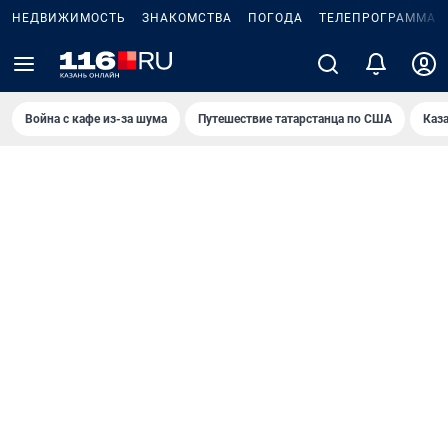
НЕДВИЖИМОСТЬ
ЗНАКОМСТВА
ПОГОДА
ТЕЛЕПРОГРАММА
Война с кафе из-за шума
Путешествие татарстанца по США
Каз