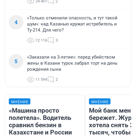
24 401
2
«Только отменили опасность, и тут такой
4
шум»: над Казанью кружат истребитель и
Ту-214. Для чего?
12 116
3
«Заказали на 3-летие»: перед убийством
5
жены в Казани турок забрал торт на день
рождения сына
11 594
2
МНЕНИЕ
МНЕНИЕ
«Машина просто
Мой банк меня
полетела». Водитель
бережет. Журн
сравнил бензин в
хотела снять 2
Казахстане и России
тысяч, чтобы п