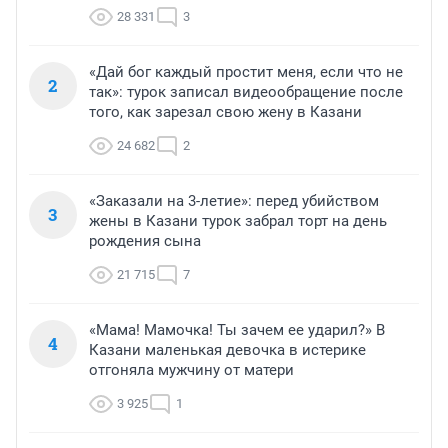
28 331
3
«Дай бог каждый простит меня, если что не
2
так»: турок записал видеообращение после
того, как зарезал свою жену в Казани
24 682
2
«Заказали на 3-летие»: перед убийством
3
жены в Казани турок забрал торт на день
рождения сына
21 715
7
«Мама! Мамочка! Ты зачем ее ударил?» В
4
Казани маленькая девочка в истерике
отгоняла мужчину от матери
3 925
1