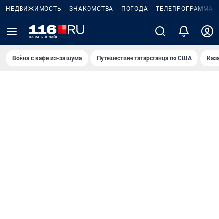
НЕДВИЖИМОСТЬ
ЗНАКОМСТВА
ПОГОДА
ТЕЛЕПРОГРАММА
Война с кафе из-за шума
Путешествие татарстанца по США
Каз