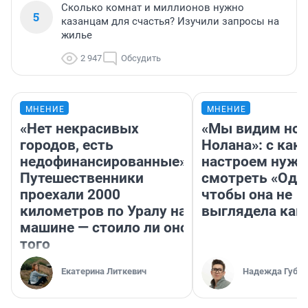
Сколько комнат и миллионов нужно
5
казанцам для счастья? Изучили запросы на
жилье
2 947
Обсудить
МНЕНИЕ
МНЕНИЕ
«Нет некрасивых
«Мы видим нов
городов, есть
Нолана»: с как
недофинансированные».
настроем нужн
Путешественники
смотреть «Оди
проехали 2000
чтобы она не
километров по Уралу на
выглядела как
машине — стоило ли оно
того
Екатерина Литкевич
Надежда Губар