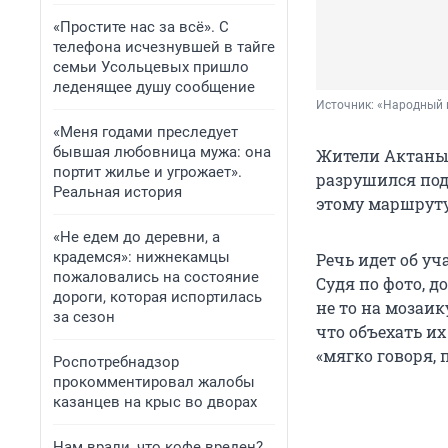
«Простите нас за всё». С
телефона исчезнувшей в тайге
семьи Усольцевых пришло
леденящее душу сообщение
Источник: 
«Народный 
«Меня годами преследует
бывшая любовница мужа: она
Жители Актаныш
портит жилье и угрожает».
разрушился под
Реальная история
этому маршруту
«Не едем до деревни, а
крадемся»: нижнекамцы
Речь идет об у
пожаловались на состояние
Судя по фото, 
дороги, которая испортилась
не то на мозаик
за сезон
что объехать их
«мягко говоря,
Роспотребнадзор
прокомментировал жалобы
казанцев на крыс во дворах
Нам врали, что кофе вреден?