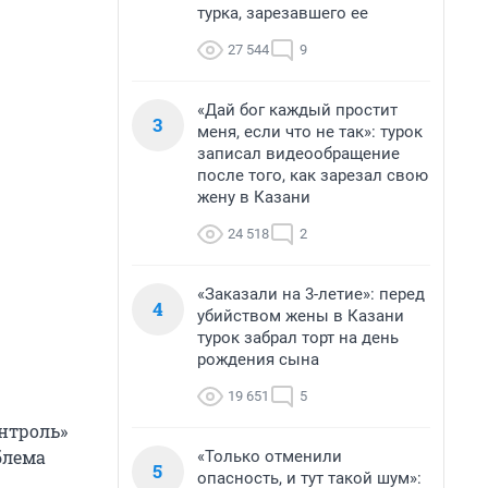
турка, зарезавшего ее
27 544
9
«Дай бог каждый простит
3
меня, если что не так»: турок
записал видеообращение
после того, как зарезал свою
жену в Казани
24 518
2
«Заказали на 3-летие»: перед
4
убийством жены в Казани
турок забрал торт на день
рождения сына
19 651
5
нтроль»
блема
«Только отменили
5
опасность, и тут такой шум»: