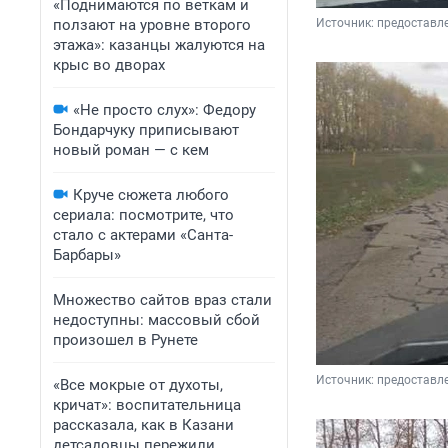
«Поднимаются по веткам и
ползают на уровне второго
Источник: 
предоставл
этажа»: казанцы жалуются на
крыс во дворах
«Не просто слух»: Федору
Бондарчуку приписывают
новый роман — с кем
Круче сюжета любого
сериала: посмотрите, что
стало с актерами «Санта-
Барбары»
Множество сайтов враз стали
недоступны: массовый сбой
произошел в Рунете
Источник: 
предоставл
«Все мокрые от духоты,
кричат»: воспитательница
рассказала, как в Казани
детсадовцы пережили