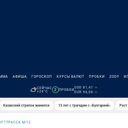
АММА
АФИША
ГОРОСКОП
КУРСЫ ВАЛЮТ
ПРОБКИ
ZODY
И
USD 81,41
СЕЙЧАС
2
ПРОБКИ
+24°C
EUR 94,06
Казанский стрелок женился
15 лет с трагедии с «Булгарией»
Рост 
ОРТ
ТРАССА М-12