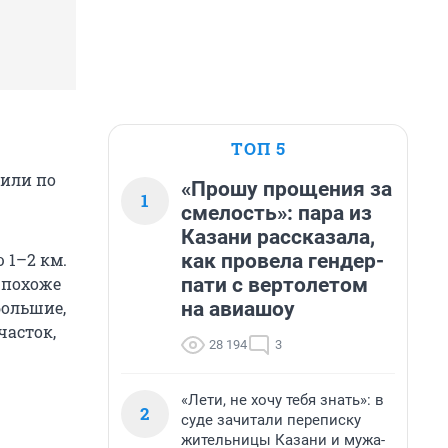
ТОП 5
зили по
«Прошу прощения за
1
смелость»: пара из
Казани рассказала,
как провела гендер-
 1–2 км.
пати с вертолетом
 похоже
на авиашоу
большие,
часток,
28 194
3
«Лети, не хочу тебя знать»: в
2
суде зачитали переписку
жительницы Казани и мужа-