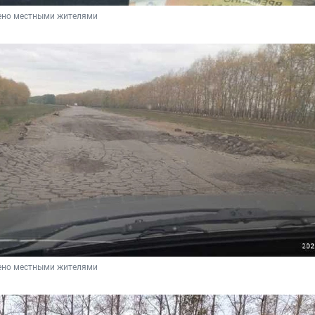
ено местными жителями
ено местными жителями