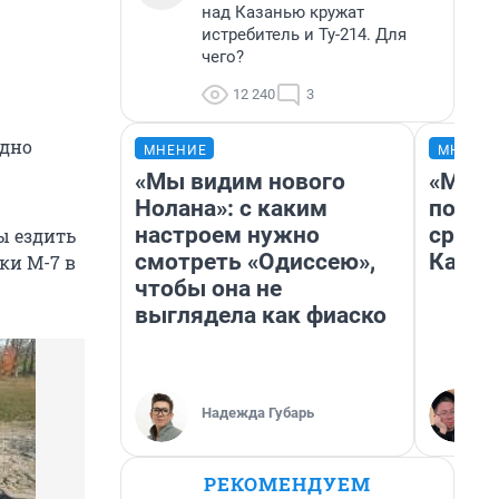
над Казанью кружат
истребитель и Ту-214. Для
чего?
12 240
3
 дно
МНЕНИЕ
МНЕНИ
«Мы видим нового
«Маши
Нолана»: с каким
полет
настроем нужно
сравн
ы ездить
смотреть «Одиссею»,
Казах
ки М-7 в
чтобы она не
выглядела как фиаско
Надежда Губарь
РЕКОМЕНДУЕМ