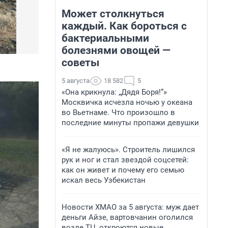
Может столкнуться
каждый. Как бороться с
бактериальными
болезнями овощей —
советы
5 августа
18 582
5
«Она крикнула: „Дядя Боря!“»
Москвичка исчезла ночью у океана
во Вьетнаме. Что произошло в
последние минуты пропажи девушки
«Я не жалуюсь». Строитель лишился
рук и ног и стал звездой соцсетей:
как он живет и почему его семью
искал весь Узбекистан
Новости ХМАО за 5 августа: муж дает
деньги Айзе, вартовчанин оголился
возле ТЦ, откроются новые