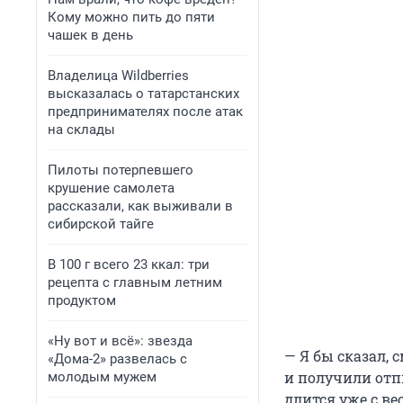
Кому можно пить до пяти
чашек в день
Владелица Wildberries
высказалась о татарстанских
предпринимателях после атак
на склады
Пилоты потерпевшего
крушение самолета
рассказали, как выживали в
сибирской тайге
В 100 г всего 23 ккал: три
рецепта с главным летним
продуктом
«Ну вот и всё»: звезда
— Я бы сказал,
«Дома-2» развелась с
и получили отп
молодым мужем
длится уже с ве