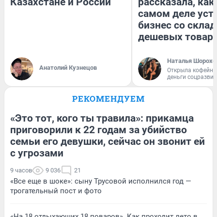
Казахстане и России
рассказала, как
самом деле уст
бизнес со скла
дешевых товар
Наталья Шорохо
Анатолий Кузнецов
Открыла кофейну
деньги соцразви
РЕКОМЕНДУЕМ
«Это тот, кого ты травила»: прикамца
приговорили к 22 годам за убийство
семьи его девушки, сейчас он звонит ей
с угрозами
9 часов
9 036
21
«Все еще в шоке»: сыну Трусовой исполнился год —
трогательный пост и фото
«На 18 отдыхающих 18 поваров». Как проходит лето в