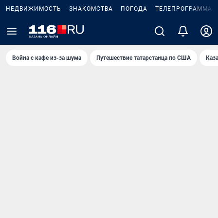
НЕДВИЖИМОСТЬ
ЗНАКОМСТВА
ПОГОДА
ТЕЛЕПРОГРАММА
Война с кафе из-за шума
Путешествие татарстанца по США
Каз