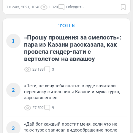
7 июня, 2021, 10:40
1 329
Обсудить
ТОП 5
«Прошу прощения за смелость»:
1
пара из Казани рассказала, как
провела гендер-пати с
вертолетом на авиашоу
28 183
3
«Лети, не хочу тебя знать»: в суде зачитали
2
переписку жительницы Казани и мужа-турка,
зарезавшего ее
27 502
9
«Дай бог каждый простит меня, если что не
3
так»: турок записал видеообращение после