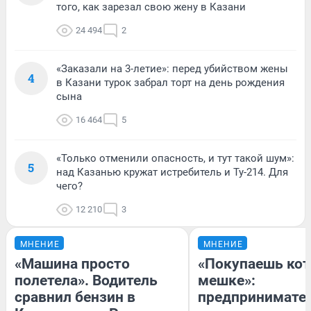
того, как зарезал свою жену в Казани
24 494
2
«Заказали на 3-летие»: перед убийством жены
4
в Казани турок забрал торт на день рождения
сына
16 464
5
«Только отменили опасность, и тут такой шум»:
5
над Казанью кружат истребитель и Ту-214. Для
чего?
12 210
3
МНЕНИЕ
МНЕНИЕ
«Машина просто
«Покупаешь кот
полетела». Водитель
мешке»:
сравнил бензин в
предпринимате