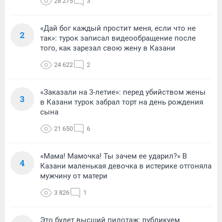
28 275
3
«Дай бог каждый простит меня, если что не
2
так»: турок записал видеообращение после
того, как зарезал свою жену в Казани
24 622
2
«Заказали на 3-летие»: перед убийством жены
3
в Казани турок забрал торт на день рождения
сына
21 650
6
«Мама! Мамочка! Ты зачем ее ударил?» В
4
Казани маленькая девочка в истерике отгоняла
мужчину от матери
3 826
1
Это будет высший пилотаж: публикуем