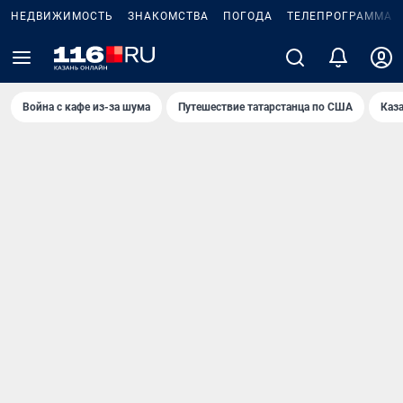
НЕДВИЖИМОСТЬ
ЗНАКОМСТВА
ПОГОДА
ТЕЛЕПРОГРАММА
Война с кафе из-за шума
Путешествие татарстанца по США
Каз