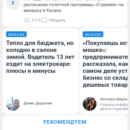
5
расписание полетной программы «Стрижей» на
авиашоу в Казани
3 715
Обсудить
МНЕНИЕ
МНЕНИЕ
Тепло для бюджета, но
«Покупаешь кот
холодно в салоне
мешке»:
зимой. Водитель 13 лет
предпринимате
ездит на электрокаре:
рассказала, как
плюсы и минусы
самом деле уст
бизнес со скла
дешевых товар
Наталья Шорохо
Денис Дедюхин
Открыла кофейну
деньги соцразви
РЕКОМЕНДУЕМ